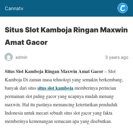
Cannatv
Situs Slot Kamboja Ringan Maxwin
Amat Gacor
admin
3 years ago
Situs Slot Kamboja Ringan Maxwin Amat Gacor
– Slot
Kamboja Di zaman masa tehnologi yang semakin berkembang,
situs slot kamboja
banyak dari situs
memberinya perincian
permainan slot paling gacor yang ucapnya mudah menang
maxwin. Hal itu pastinya memancing ketertarikan penduduk
Indonesia untuk mecari sebuah situs slot gacor yang fakta
memberinya kemenangan semacam apa yang disebutkan.