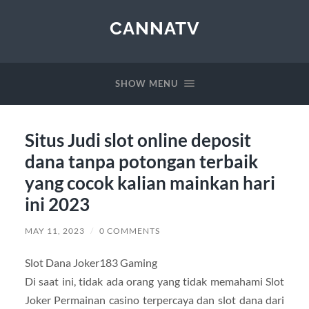
CANNATV
SHOW MENU
Situs Judi slot online deposit
dana tanpa potongan terbaik
yang cocok kalian mainkan hari
ini 2023
MAY 11, 2023
/
0 COMMENTS
Slot Dana Joker183 Gaming
Di saat ini, tidak ada orang yang tidak memahami Slot
Joker Permainan casino terpercaya dan slot dana dari