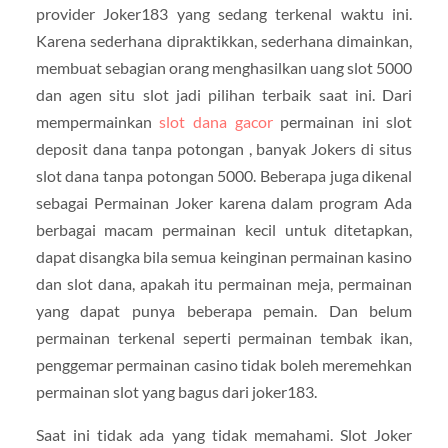
provider Joker183 yang sedang terkenal waktu ini.
Karena sederhana dipraktikkan, sederhana dimainkan,
membuat sebagian orang menghasilkan uang slot 5000
dan agen situ slot jadi pilihan terbaik saat ini. Dari
mempermainkan
slot dana gacor
permainan ini slot
deposit dana tanpa potongan , banyak Jokers di situs
slot dana tanpa potongan 5000. Beberapa juga dikenal
sebagai Permainan Joker karena dalam program Ada
berbagai macam permainan kecil untuk ditetapkan,
dapat disangka bila semua keinginan permainan kasino
dan slot dana, apakah itu permainan meja, permainan
yang dapat punya beberapa pemain. Dan belum
permainan terkenal seperti permainan tembak ikan,
penggemar permainan casino tidak boleh meremehkan
permainan slot yang bagus dari joker183.
Saat ini tidak ada yang tidak memahami. Slot Joker