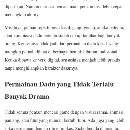
dipastikan. Namun dari sisi pemahaman, pemain bisa lebih cepat
menangkap alurnya.
Misalnya, pilihan seperti besar-kecil, ganjil-genap, angka tertentu,
atau kombinasi dadu tertentu sudah cukup familiar bagi banyak
orang. Konsepnya tidak jauh dari permainan dadu klasik yang
mungkin pernah dilihat di berbagai bentuk hiburan tradisional.
Ketika dibawa ke versi digital, sensasinya menjadi lebih praktis
tanpa menghilangkan karakter dasarnya.
Permainan Dadu yang Tidak Terlalu
Banyak Drama
Tidak semua pemain mencari game dengan visual ramai, animasi
panjang, atau fitur yang muncul bertubi-tubi. Ada juga yang lebih
suka permainan dengan ritme ringkas. Sicbo berada di area itu.