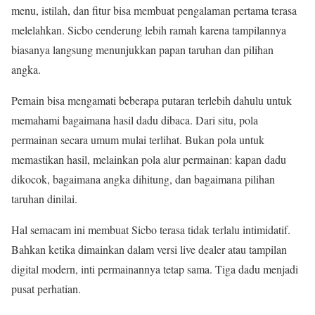
menu, istilah, dan fitur bisa membuat pengalaman pertama terasa
melelahkan. Sicbo cenderung lebih ramah karena tampilannya
biasanya langsung menunjukkan papan taruhan dan pilihan
angka.
Pemain bisa mengamati beberapa putaran terlebih dahulu untuk
memahami bagaimana hasil dadu dibaca. Dari situ, pola
permainan secara umum mulai terlihat. Bukan pola untuk
memastikan hasil, melainkan pola alur permainan: kapan dadu
dikocok, bagaimana angka dihitung, dan bagaimana pilihan
taruhan dinilai.
Hal semacam ini membuat Sicbo terasa tidak terlalu intimidatif.
Bahkan ketika dimainkan dalam versi live dealer atau tampilan
digital modern, inti permainannya tetap sama. Tiga dadu menjadi
pusat perhatian.