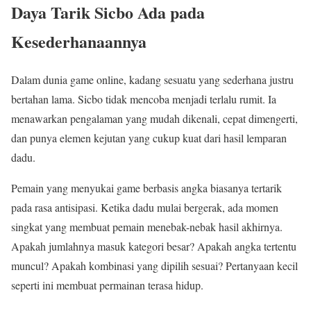
Daya Tarik Sicbo Ada pada
Kesederhanaannya
Dalam dunia game online, kadang sesuatu yang sederhana justru
bertahan lama. Sicbo tidak mencoba menjadi terlalu rumit. Ia
menawarkan pengalaman yang mudah dikenali, cepat dimengerti,
dan punya elemen kejutan yang cukup kuat dari hasil lemparan
dadu.
Pemain yang menyukai game berbasis angka biasanya tertarik
pada rasa antisipasi. Ketika dadu mulai bergerak, ada momen
singkat yang membuat pemain menebak-nebak hasil akhirnya.
Apakah jumlahnya masuk kategori besar? Apakah angka tertentu
muncul? Apakah kombinasi yang dipilih sesuai? Pertanyaan kecil
seperti ini membuat permainan terasa hidup.