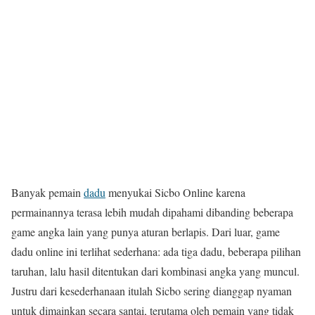
Banyak pemain
dadu
menyukai Sicbo Online karena
permainannya terasa lebih mudah dipahami dibanding beberapa
game angka lain yang punya aturan berlapis. Dari luar, game
dadu online ini terlihat sederhana: ada tiga dadu, beberapa pilihan
taruhan, lalu hasil ditentukan dari kombinasi angka yang muncul.
Justru dari kesederhanaan itulah Sicbo sering dianggap nyaman
untuk dimainkan secara santai, terutama oleh pemain yang tidak