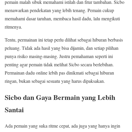
pemain malah sibuk memahami istilah dan fitur tambahan. Sicbo
menawarkan pendekatan yang lebih tenang. Pemain cukup
memahami dasar taruhan, membaca hasil dadu, lalu mengikuti
ritmenya.
Tentu, permainan ini tetap perlu dilihat sebagai hiburan berbasis
peluang. Tidak ada hasil yang bisa dijamin, dan setiap pilihan
punya risiko masing-masing. Justru pemahaman seperti ini
penting agar pemain tidak melihat Sicbo secara berlebihan.
Permainan dadu online lebih pas dinikmati sebagai hiburan
ringan, bukan sebagai sesuatu yang harus dipaksakan.
Sicbo dan Gaya Bermain yang Lebih
Santai
Ada pemain yang suka ritme cepat, ada juga yang hanya ingin