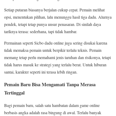
Setiap putaran biasanya berjalan cukup cepat. Pemain melihat
opsi, menentukan pilihan, lalu menunggu hasil tiga dadu. Alurnya
pendek, tetapi tetap punya unsur penasaran. Di sinilah daya
tariknya terasa: sederhana, tapi tidak hambar.
Permainan seperti Sicbo dadu online juga sering disukai karena
tidak memaksa pemain untuk berpikir terlalu teknis. Pemain
memang tetap perlu memahami jenis taruhan dan risikonya, tetapi
tidak harus masuk ke strategi yang terlalu berat. Untuk hiburan
santai, karakter seperti ini terasa lebih ringan.
Pemain Baru Bisa Mengamati Tanpa Merasa
Tertinggal
Bagi pemain baru, salah satu hambatan dalam game online
berbasis angka adalah rasa bingung di awal. Terlalu banyak