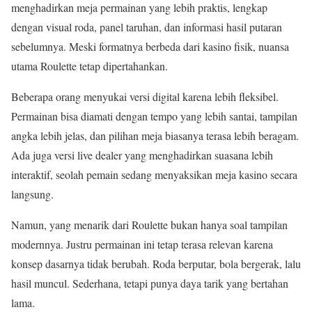
menghadirkan meja permainan yang lebih praktis, lengkap
dengan visual roda, panel taruhan, dan informasi hasil putaran
sebelumnya. Meski formatnya berbeda dari kasino fisik, nuansa
utama Roulette tetap dipertahankan.
Beberapa orang menyukai versi digital karena lebih fleksibel.
Permainan bisa diamati dengan tempo yang lebih santai, tampilan
angka lebih jelas, dan pilihan meja biasanya terasa lebih beragam.
Ada juga versi live dealer yang menghadirkan suasana lebih
interaktif, seolah pemain sedang menyaksikan meja kasino secara
langsung.
Namun, yang menarik dari Roulette bukan hanya soal tampilan
modernnya. Justru permainan ini tetap terasa relevan karena
konsep dasarnya tidak berubah. Roda berputar, bola bergerak, lalu
hasil muncul. Sederhana, tetapi punya daya tarik yang bertahan
lama.