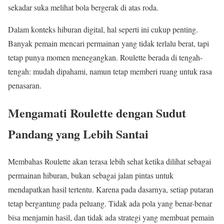
sekadar suka melihat bola bergerak di atas roda.
Dalam konteks hiburan digital, hal seperti ini cukup penting.
Banyak pemain mencari permainan yang tidak terlalu berat, tapi
tetap punya momen menegangkan. Roulette berada di tengah-
tengah: mudah dipahami, namun tetap memberi ruang untuk rasa
penasaran.
Mengamati Roulette dengan Sudut
Pandang yang Lebih Santai
Membahas Roulette akan terasa lebih sehat ketika dilihat sebagai
permainan hiburan, bukan sebagai jalan pintas untuk
mendapatkan hasil tertentu. Karena pada dasarnya, setiap putaran
tetap bergantung pada peluang. Tidak ada pola yang benar-benar
bisa menjamin hasil, dan tidak ada strategi yang membuat pemain