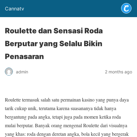
Cannatv
Roulette dan Sensasi Roda
Berputar yang Selalu Bikin
Penasaran
admin
2 months ago
Roulette termasuk salah satu permainan kasino yang punya daya
tarik cukup unik, terutama karena suasananya tidak hanya
bergantung pada angka, tetapi juga pada momen ketika roda
mulai berputar. Banyak orang mengenal Roulette dari visualnya
yang khas: roda dengan deretan angka, bola kecil yang bergerak