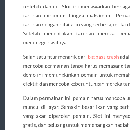
terlebih dahulu. Slot ini menawarkan berbaga
taruhan minimum hingga maksimum. Pemai
taruhan dengan nilai koin yang berbeda, mulai da
Setelah menentukan taruhan mereka, pem
menunggu hasilnya.
Salah satu fitur menarik dari
big bass crash
adal
mencoba permainan tanpa harus memasang ta
demo ini memungkinkan pemain untuk memaha
efektif, dan mencoba keberuntungan mereka tan
Dalam permainan ini, pemain harus mencoba u
muncul di layar. Semakin besar ikan yang berh
yang akan diperoleh pemain. Slot ini menyed
gratis, dan peluang untuk memenangkan hadiah 