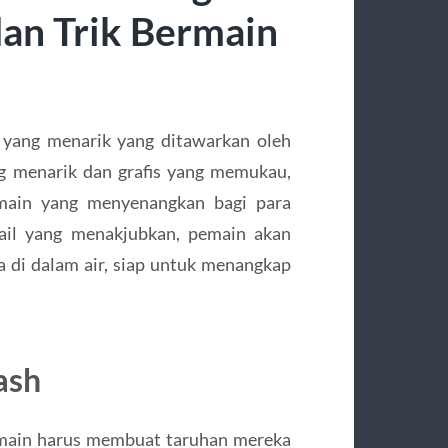
dan Trik Bermain
 yang menarik yang ditawarkan oleh
g menarik dan grafis yang memukau,
main yang menyenangkan bagi para
ail yang menakjubkan, pemain akan
 di dalam air, siap untuk menangkap
ash
emain harus membuat taruhan mereka