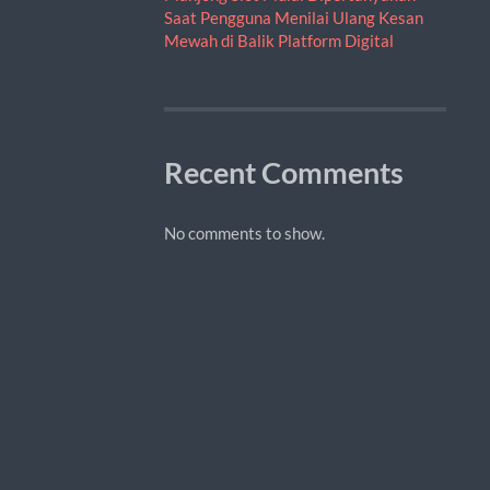
Saat Pengguna Menilai Ulang Kesan
Mewah di Balik Platform Digital
Recent Comments
No comments to show.