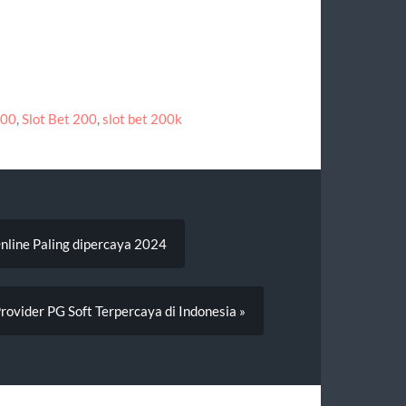
200
,
Slot Bet 200
,
slot bet 200k
nline Paling dipercaya 2024
rovider PG Soft Terpercaya di Indonesia »