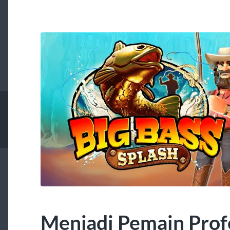
Menjadi Pemain Prof