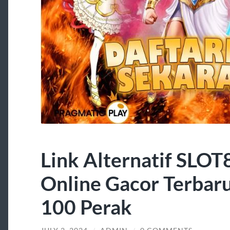
Link Alternatif SLOT8
Online Gacor Terbar
100 Perak