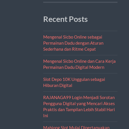
Recent Posts
Mengenal Sicbo Online sebagai
Permainan Dadu dengan Aturan
Sederhana dan Ritme Cepat
Mengenal Sicbo Online dan Cara Kerja
Permainan Dadu Digital Modern
Slot Depo 10K Unggulan sebagai
Hiburan Digital
RAJANAGA99 Login Menjadi Sorotan
Pengguna Digital yang Mencari Akses
Praktis dan Tampilan Lebih Stabil Hari
Ini
Mahjong Slot Mulai Dipertanyakan