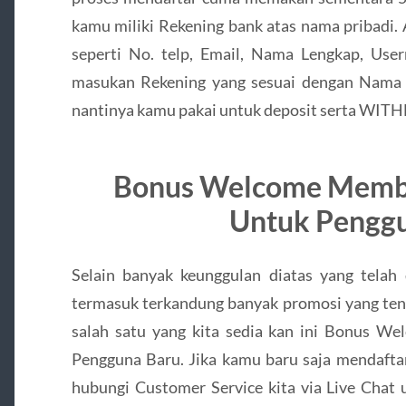
kamu miliki Rekening bank atas nama pribadi. 
seperti No. telp, Email, Nama Lengkap, User
masukan Rekening yang sesuai dengan Nama 
nantinya kamu pakai untuk deposit serta WI
Bonus Welcome Memb
Untuk Pengg
Selain banyak keunggulan diatas yang telah d
termasuk terkandung banyak promosi yang ten
salah satu yang kita sedia kan ini Bonus
Pengguna Baru. Jika kamu baru saja mendaftar
hubungi Customer Service kita via Live Chat