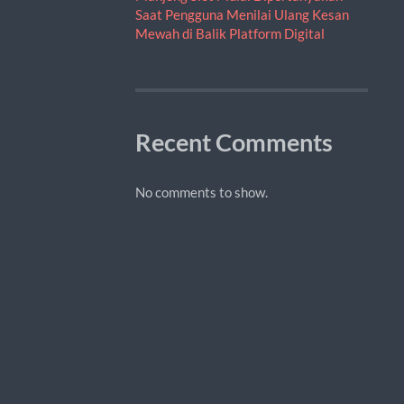
Saat Pengguna Menilai Ulang Kesan
Mewah di Balik Platform Digital
Recent Comments
No comments to show.