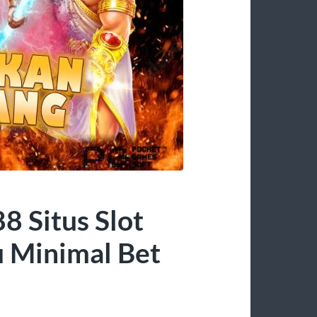
8 Situs Slot
u Minimal Bet