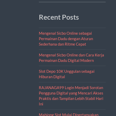
Recent Posts
Mengenal Sicbo Online sebagai
Permainan Dadu dengan Aturan
Sederhana dan Ritme Cepat
Mengenal Sicbo Online dan Cara Kerja
Permainan Dadu Digital Modern
Slot Depo 10K Unggulan sebagai
Hiburan Digital
RAJANAGA99 Login Menjadi Sorotan
Pengguna Digital yang Mencari Akses
Praktis dan Tampilan Lebih Stabil Hari
Ini
Mahjong Slot Mulai Dipertanyakan