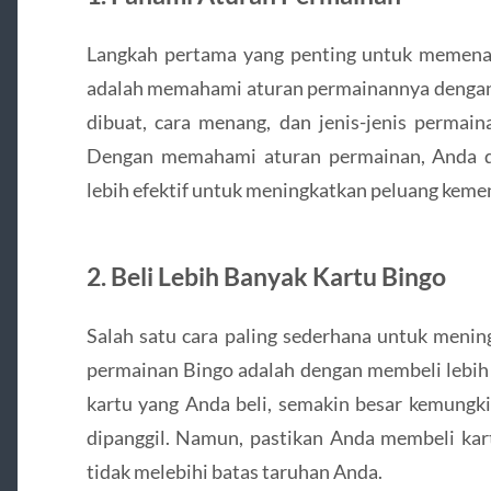
Langkah pertama yang penting untuk memena
adalah memahami aturan permainannya dengan 
dibuat, cara menang, dan jenis-jenis permain
Dengan memahami aturan permainan, Anda d
lebih efektif untuk meningkatkan peluang kem
2. Beli Lebih Banyak Kartu Bingo
Salah satu cara paling sederhana untuk men
permainan Bingo adalah dengan membeli lebih
kartu yang Anda beli, semakin besar kemungk
dipanggil. Namun, pastikan Anda membeli kar
tidak melebihi batas taruhan Anda.