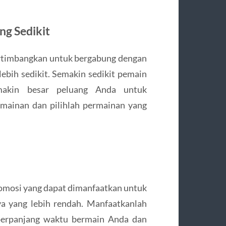
ng Sedikit
ertimbangkan untuk bergabung dengan
ebih sedikit. Semakin sedikit pemain
emakin besar peluang Anda untuk
mainan dan pilihlah permainan yang
omosi yang dapat dimanfaatkan untuk
ya yang lebih rendah. Manfaatkanlah
perpanjang waktu bermain Anda dan