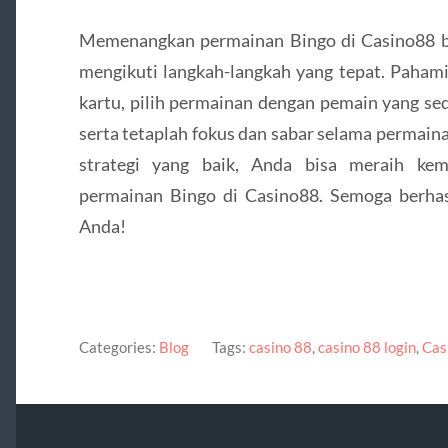
Memenangkan permainan Bingo di Casino88 bu
mengikuti langkah-langkah yang tepat. Pahami
kartu, pilih permainan dengan pemain yang se
serta tetaplah fokus dan sabar selama permain
strategi yang baik, Anda bisa meraih ke
permainan Bingo di Casino88. Semoga berha
Anda!
Categories:
Blog
Tags:
casino 88
,
casino 88 login
,
Cas