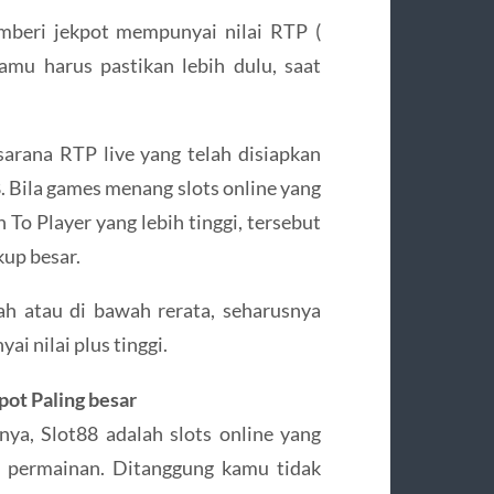
mberi jekpot mempunyai nilai RTP (
amu harus pastikan lebih dulu, saat
rana RTP live yang telah disiapkan
88. Bila games menang slots online yang
To Player yang lebih tinggi, tersebut
up besar.
dah atau di bawah rerata, seharusnya
i nilai plus tinggi.
pot Paling besar
ya, Slot88 adalah slots online yang
s permainan. Ditanggung kamu tidak