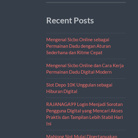
Recent Posts
Mengenal Sicbo Online sebagai
Permainan Dadu dengan Aturan
Sederhana dan Ritme Cepat
Mengenal Sicbo Online dan Cara Kerja
Permainan Dadu Digital Modern
Slot Depo 10K Unggulan sebagai
Hiburan Digital
RAJANAGA99 Login Menjadi Sorotan
Pengguna Digital yang Mencari Akses
Praktis dan Tampilan Lebih Stabil Hari
Ini
Mahjong Slot Mulai Dipertanyakan