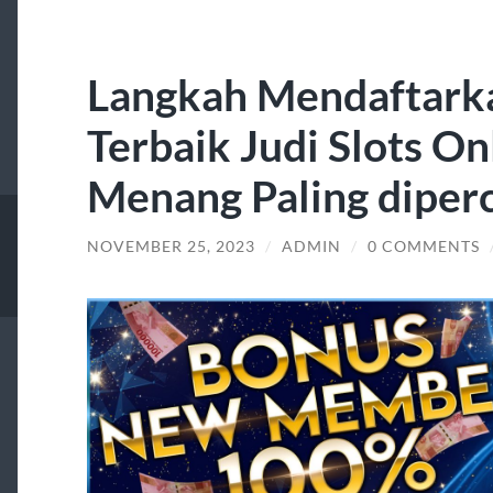
Langkah Mendaftarka
Terbaik Judi Slots O
Menang Paling diper
NOVEMBER 25, 2023
/
ADMIN
/
0 COMMENTS