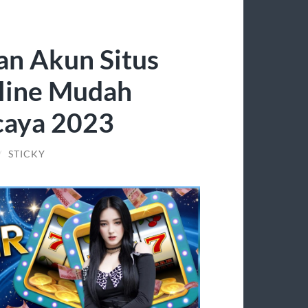
n Akun Situs
nline Mudah
caya 2023
/
STICKY