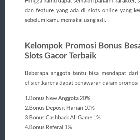
Hingga kamu dapat semakin pahami karakter, 
dan feature yang ada di slots online yang ke
sebelum kamu memakai uang asli.
Kelompok Promosi Bonus Besa
Slots Gacor Terbaik
Beberapa anggota tentu bisa mendapat dari
efisien,karena dapat penawaran dalam promosi b
1.Bonus New Anggota 20%
2.Bonus Deposit Harian 10%
3.Bonus Cashback All Game 1%
4.Bonus Referal 1%