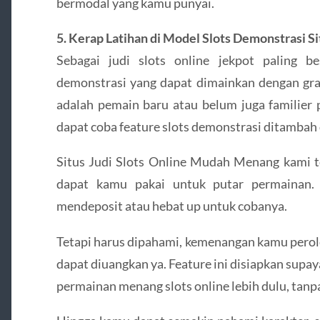
bermodal yang kamu punyai.
5. Kerap Latihan di Model Slots Demonstrasi S
Sebagai judi slots online jekpot paling be
demonstrasi yang dapat dimainkan dengan gra
adalah pemain baru atau belum juga familier
dapat coba feature slots demonstrasi ditambah 
Situs Judi Slots Online Mudah Menang kami t
dapat kamu pakai untuk putar permainan.
mendeposit atau hebat up untuk cobanya.
Tetapi harus dipahami, kemenangan kamu perole
dapat diuangkan ya. Feature ini disiapkan sup
permainan menang slots online lebih dulu, tanp