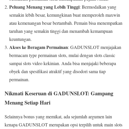
Peluang Menang yang Lebih Tinggi
: Bermodalkan yang
semakin lebih besar, kemungkinan buat memperoleh maxwin
atau kemenangan besar bertambah. Pemain bisa menempatkan
taruhan yang semakin tinggi dan menambah kemampuan
keuntungan.
Akses ke Beragam Permainan
: GADUNSLOT menjajakan
bermacam type permainan slots, mulai dengan slots classic
sampai slots video kekinian. Anda bisa menjajaki beberapa
obyek dan spesifikasi atraktif yang disodori sama tiap
permainan.
Nikmati Keseruan di GADUNSLOT: Gampang
Menang Setiap Hari
Selainnya bonus yang memikat, ada sejumlah argumen lain
kenapa GADUNSLOT merupakan opsi terpilih untuk main slots