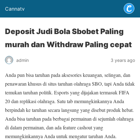
Cannatv
Deposit Judi Bola Sbobet Paling
murah dan Withdraw Paling cepat
admin
3 years ago
Anda pun bisa taruhan pada aksesories keuangan, selingan, dan
penawaran khusus di situs taruhan olahraga SBO, tapi Anda tidak
temukan taruhan politik. Esports yang dijajakan termasuk FIFA
20 dan replikasi olahraga. Satu tab memungkinkannya Anda
berpindah ke taruhan secara langsung yang disebut produk hebat.
Anda bisa taruhan pada berbagai permainan di sejumlah olahraga
di dalam permainan, dan ada feature cashout yang
memungkinkannya Anda untuk mengatur taruhan Anda.