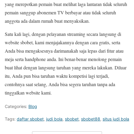
yang merepotkan pemain buat melihat laga lantaran tidak seluruh
pemain sanggup abonemen TV berbayar atau tidak seluruh
anggota ada dalam rumah buat menyaksikan.
Satu kali lagi, dengan pelayanan streaming secara langsung di
website sbobet, kami menjajakannya dengan cara gratis, serta
Anda bisa mengaksesnya darimanakah saja lepas dari fitur atau
meja serta handphone anda. Ini benar-benar menolong pemain
buat lihat dengan langsung taruhan yang mereka lakukan. Diluar
itu, Anda pun bisa taruhan waktu kompetisi lagi terjadi,
contohnya saat selang, Anda bisa segera taruhan tanpa ada
tinggalkan website kami.
Categories:
Blog
Tags:
daftar sbobet
,
judi bola
,
sbobet
,
sbobet88
,
situs judi bola