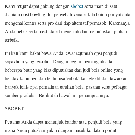
Kami mujur dapat gabung dengan
sbobet
serta main di satu
diantara opsi bowling. Ini penyebab kenapa kita butuh punyai data
mengenai kontra serta pro dari tiap alternatif pemasok. Karenanya
Anda bebas serta mesti dapat menelaah dan memutuskan pilihan
terbaik.
Ini kali kami bakal bawa Anda lewat sejumlah opsi penjudi
sepakbola yang tersohor. Dengan begitu memanglah ada
beberapa butir yang bisa diputuskan dari judi bola online yang
hendak kami beri dan tentu bisa terbuktikan efektif dan tawarkan
banyak jenis opsi permainan taruhan bola, pasaran serta pelbagai
sumber produksi. Berikut di bawah ini penampilannya:
SBOBET
Pertama Anda dapat menunjuk bandar atau penjudi bola yang
mana Anda putuskan yakni dengan masuk ke dalam portal