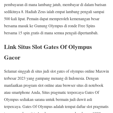
pembayaran di mana lambang jatuh, membayar di dalam barisan
sedikitnya 8. Hadiah Zeus ialah empat lambang pengali sampai
500 kali lipat. Pemain dapat memperoleh kemenangan besar
bersama masuk ke Gunung Olympus di ronde Free Spins
bersama 15 spin gratis di mana semua pengali dipertambah.
Link Situs Slot Gates Of Olympus
Gacor
Selamat singgah di situs judi slot gates of olympus online Maxwin
terbesar 2023 yang gampang menang di Indonesia. Dengan
manfaatkan program slot online atau browser situs di notebook
atau smartphone Anda, Situs pragmatic terpercaya Gates Of
Olympus sediakan sarana untuk bermain judi duwit asli
terpercaya. Gates Of Olympus adalah tempat daftar slot pragmatis