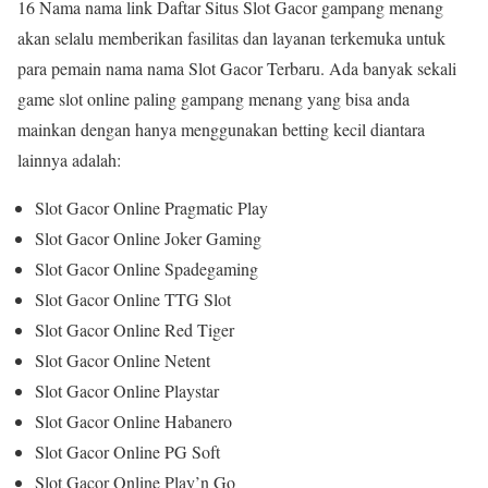
16 Nama nama link Daftar Situs Slot Gacor gampang menang
akan selalu memberikan fasilitas dan layanan terkemuka untuk
para pemain nama nama Slot Gacor Terbaru. Ada banyak sekali
game slot online paling gampang menang yang bisa anda
mainkan dengan hanya menggunakan betting kecil diantara
lainnya adalah:
Slot Gacor Online Pragmatic Play
Slot Gacor Online Joker Gaming
Slot Gacor Online Spadegaming
Slot Gacor Online TTG Slot
Slot Gacor Online Red Tiger
Slot Gacor Online Netent
Slot Gacor Online Playstar
Slot Gacor Online Habanero
Slot Gacor Online PG Soft
Slot Gacor Online Play’n Go