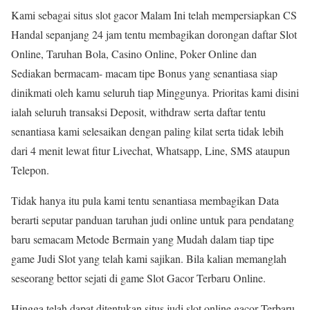
Kami sebagai situs slot gacor Malam Ini telah mempersiapkan CS
Handal sepanjang 24 jam tentu membagikan dorongan daftar Slot
Online, Taruhan Bola, Casino Online, Poker Online dan
Sediakan bermacam- macam tipe Bonus yang senantiasa siap
dinikmati oleh kamu seluruh tiap Minggunya. Prioritas kami disini
ialah seluruh transaksi Deposit, withdraw serta daftar tentu
senantiasa kami selesaikan dengan paling kilat serta tidak lebih
dari 4 menit lewat fitur Livechat, Whatsapp, Line, SMS ataupun
Telepon.
Tidak hanya itu pula kami tentu senantiasa membagikan Data
berarti seputar panduan taruhan judi online untuk para pendatang
baru semacam Metode Bermain yang Mudah dalam tiap tipe
game Judi Slot yang telah kami sajikan. Bila kalian memanglah
seseorang bettor sejati di game Slot Gacor Terbaru Online.
Hingga telah dapat ditentukan situs judi slot online gacor Terbaru