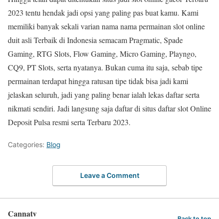
2023 tentu hendak jadi opsi yang paling pas buat kamu. Kami
memiliki banyak sekali varian nama nama permainan slot online
duit asli Terbaik di Indonesia semacam Pragmatic, Spade
Gaming, RTG Slots, Flow Gaming, Micro Gaming, Playngo,
CQ9, PT Slots, serta nyatanya. Bukan cuma itu saja, sebab tipe
permainan terdapat hingga ratusan tipe tidak bisa jadi kami
jelaskan seluruh, jadi yang paling benar ialah lekas daftar serta
nikmati sendiri. Jadi langsung saja daftar di situs daftar slot Online
Deposit Pulsa resmi serta Terbaru 2023.
Categories:
Blog
Leave a Comment
Cannatv
Back to top