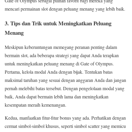
Gate of Olympus sebagai pilihan favorit bagi mereka yang
mencari permainan slot dengan peluang menang yang lebih baik.
3. Tips dan Trik untuk Meningkatkan Peluang
Menang
Meskipun keberuntungan memegang peranan penting dalam
bermain slot, ada beberapa strategi yang dapat Anda terapkan
untuk meningkatkan peluang menang di Gate of Olympus.
Pertama, kelola modal Anda dengan bijak. Tentukan batas
maksimal taruhan yang sesuai dengan anggaran Anda dan jangan
pernah melebihi batas tersebut. Dengan pengelolaan modal yang
baik, Anda dapat bermain lebih lama dan meningkatkan
kesempatan meraih kemenangan.
Kedua, manfaatkan fitur-fitur bonus yang ada. Perhatikan dengan
cermat simbol-simbol khusus, seperti simbol scatter yang memicu