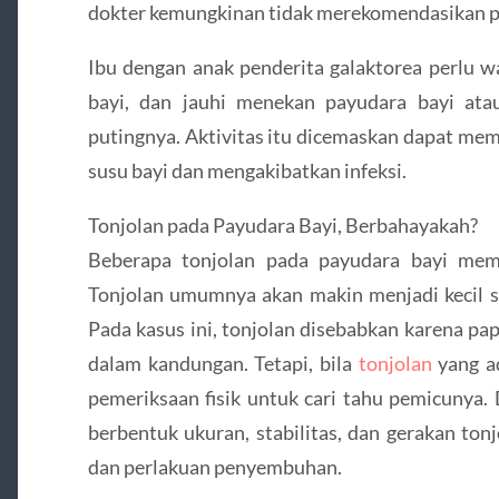
dokter kemungkinan tidak merekomendasikan pe
Ibu dengan anak penderita galaktorea perlu 
bayi, dan jauhi menekan payudara bayi ata
putingnya. Aktivitas itu dicemaskan dapat mem
susu bayi dan mengakibatkan infeksi.
Tonjolan pada Payudara Bayi, Berbahayakah?
Beberapa tonjolan pada payudara bayi memili
Tonjolan umumnya akan makin menjadi kecil s
Pada kasus ini, tonjolan disebabkan karena pa
dalam kandungan. Tetapi, bila
tonjolan
yang a
pemeriksaan fisik untuk cari tahu pemicunya.
berbentuk ukuran, stabilitas, dan gerakan ton
dan perlakuan penyembuhan.