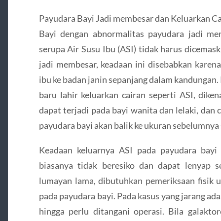
Payudara Bayi Jadi membesar dan Keluarkan Ca
Bayi dengan abnormalitas payudara jadi me
serupa Air Susu Ibu (ASI) tidak harus dicemas
jadi membesar, keadaan ini disebabkan karen
ibu ke badan janin sepanjang dalam kandungan
baru lahir keluarkan cairan seperti ASI, dikena
dapat terjadi pada bayi wanita dan lelaki, dan
payudara bayi akan balik ke ukuran sebelumnya
Keadaan keluarnya ASI pada payudara bayi 
biasanya tidak beresiko dan dapat lenyap se
lumayan lama, dibutuhkan pemeriksaan fisik u
pada payudara bayi. Pada kasus yang jarang ad
hingga perlu ditangani operasi. Bila galakt