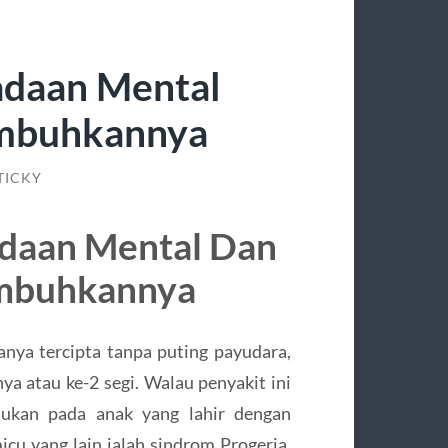
adaan Mental
mbuhkannya
TICKY
adaan Mental Dan
mbuhkannya
nya tercipta tanpa puting payudara,
ya atau ke-2 segi. Walau penyakit ini
mukan pada anak yang lahir dengan
cu yang lain ialah sindrom Progeria,