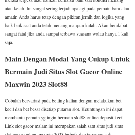
atau kelah. Ini sangat sering terjadi apalagi pada pemain baru atau
amatir. Anda harus tetap dengan pikiran jernih dan logika yang
baik baik saat anda telah menang maupun kalah. Akan berakibat
sangat fatal jika anda sampai terbawa suasana walau hanya 1 kali
saja.
Main Dengan Modal Yang Cukup Untuk
Bermain Judi Situs Slot Gacor Online
Maxwin 2023 Slot88
Cobalah bervariasi pada betting kalian dengan melakukan bet
kecil dan bet besar disetiap putaran slot. Keuntungan ini dapat
membantu pemain yg ingin bermain slot88 online deposit kecil.
Link slot gacor malam ini merupakan salah satu situs judi situs
slot gacor online maxwin 2023 terbaik dan terpercaya di