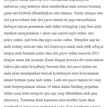
indonesia yang tentunya akan memberikan anda sensasi bermain
game slot berbeda dibandingkan situs lainnya. Selain sebagai situs
slot gacor terbaru link slot gacor malam ini juga menyediakan
berbagai macan permainan judi online terlengkap yang bisa anda
mainkan menggunakan 1 akun saja seperti togel online, slot,
poker online, judi bola dan juga casino online. Mungkin saat ini
anda sedang mencari situs slot terpercaya untuk anda pilih sebagai
tempat anda bermain game situs slot gacor online maxwin 2023
dengan aman dan nyaman. Kami dengan percaya diri menyatakan
bahwa jika anda bergabung bersama link slot gacor malam ini
anda akan mendapatkan banyak keuntungan serta kenyamanan
dalam bermain game judi online. Link slot gacor malam ini yang
telah berpengalaman selama 10 tahun dalam bindang perjudian
online pasti telah mengerti apa saja yang dibutuhkan oleh para
playernya. Terutama demi kepuasan para member kami akan
memberikan pelayanan profesional yang akan membantu selama