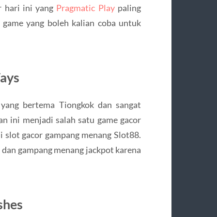
 hari ini yang
Pragmatic Play
paling
a game yang boleh kalian coba untuk
Ways
yang bertema Tiongkok dan sangat
n ini menjadi salah satu game gacor
udi slot gacor gampang menang Slot88.
n dan gampang menang jackpot karena
shes