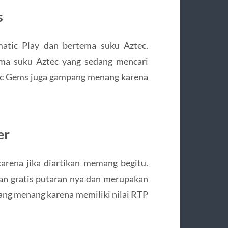
s
matic Play dan bertema suku Aztec.
ema suku Aztec yang sedang mencari
tec Gems juga gampang menang karena
er
arena jika diartikan memang begitu.
an gratis putaran nya dan merupakan
pang menang karena memiliki nilai RTP