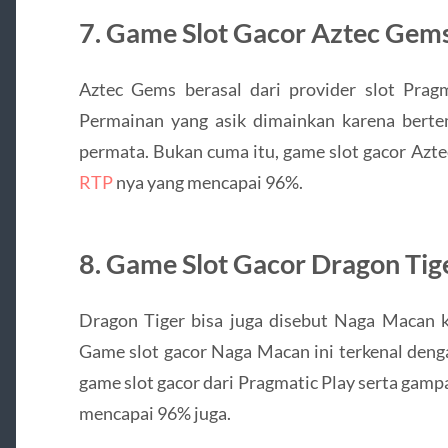
7. Game Slot Gacor Aztec Gem
Aztec Gems berasal dari provider slot Prag
Permainan yang asik dimainkan karena bert
permata. Bukan cuma itu, game slot gacor Az
RTP
nya yang mencapai 96%.
8. Game Slot Gacor Dragon Tig
Dragon Tiger bisa juga disebut Naga Macan k
Game slot gacor Naga Macan ini terkenal deng
game slot gacor dari Pragmatic Play serta gam
mencapai 96% juga.