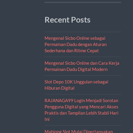
Recent Posts
Mengenal Sicbo Online sebagai
Permainan Dadu dengan Aturan
Sederhana dan Ritme Cepat
Mengenal Sicbo Online dan Cara Kerja
Permainan Dadu Digital Modern
Slot Depo 10K Unggulan sebagai
Hiburan Digital
RAJANAGA99 Login Menjadi Sorotan
Pengguna Digital yang Mencari Akses
Praktis dan Tampilan Lebih Stabil Hari
Ini
Mahjong Slot Mulai Dipertanyakan