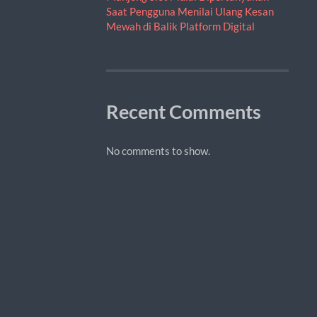
Saat Pengguna Menilai Ulang Kesan
Mewah di Balik Platform Digital
Recent Comments
No comments to show.