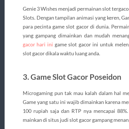
Genie 3 Wishes menjadi permainan slot tergacor
Slots. Dengan tampilan animasi yang keren, Gam
para pecinta game slot gacor di dunia. Permai
yang gampang dimainkan dan mudah menang
gacor hari ini
game slot gacor ini untuk mele
slot gacor dikala waktu luang anda.
3. Game Slot Gacor Poseidon
Microgaming pun tak mau kalah dalam hal mem
Game yang satu ini wajib dimainkan karena memi
100 rupiah saja dan RTP nya mencapai 88%. 
mainkan di situs judi slot gacor gampang menan