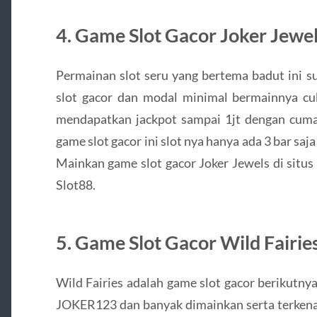
4. Game Slot Gacor Joker Jewe
Permainan slot seru yang bertema badut ini s
slot gacor dan modal minimal bermainnya cuk
mendapatkan jackpot sampai 1jt dengan cuma
game slot gacor ini slot nya hanya ada 3 bar sa
Mainkan game slot gacor Joker Jewels di situ
Slot88.
5. Game Slot Gacor Wild Fairie
Wild Fairies adalah game slot gacor berikutnya
JOKER123 dan banyak dimainkan serta terkenal