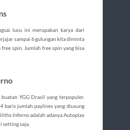
ns
gsai lucu ini merupakan karya dari
erjajar sampai 6 gulungan kita diminta
 free spin. Jumlah free spin yang bisa
erno
u buatan YGG Drasil yang terpopuler.
4 baris jumlah paylines yang diusung
Liliths Inferno adalah adanya Autoplay
 setting saja.