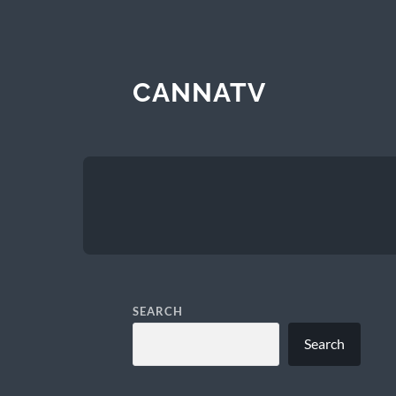
CANNATV
SEARCH
Search