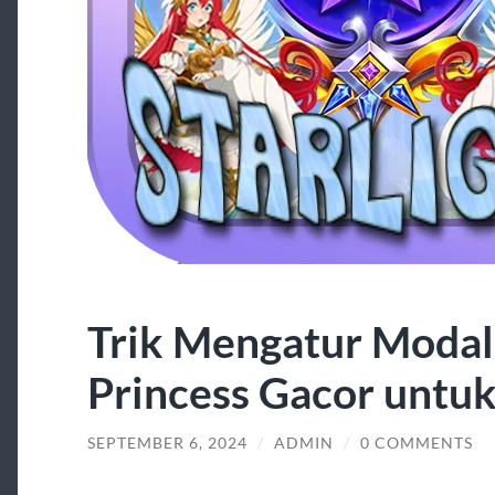
Trik Mengatur Modal 
Princess Gacor untuk
SEPTEMBER 6, 2024
/
ADMIN
/
0 COMMENTS