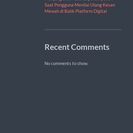
Saat Pengguna Menilai Ulang Kesan
Mewah di Balik Platform Digital
Recent Comments
No comments to show.