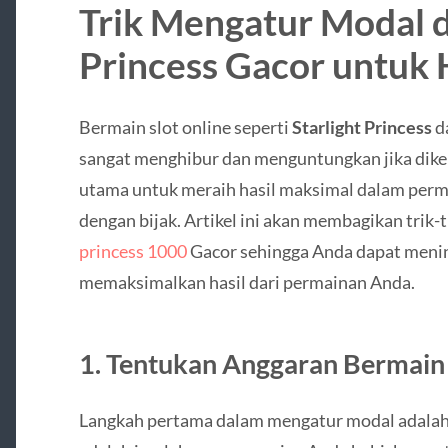
Trik Mengatur Modal di
Princess Gacor untuk 
Bermain slot online seperti
Starlight Princess
d
sangat menghibur dan menguntungkan jika dikelo
utama untuk meraih hasil maksimal dalam perm
dengan bijak. Artikel ini akan membagikan trik-
princess 1000
Gacor sehingga Anda dapat meni
memaksimalkan hasil dari permainan Anda.
1.
Tentukan Anggaran Bermain
Langkah pertama dalam mengatur modal adala