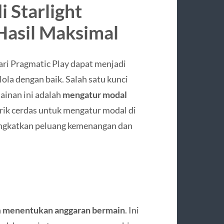
 Starlight
Hasil Maksimal
ari Pragmatic Play dapat menjadi
la dengan baik. Salah satu kunci
ainan ini adalah
mengatur modal
trik cerdas untuk mengatur modal di
ngkatkan peluang kemenangan dan
h
menentukan anggaran bermain
. Ini