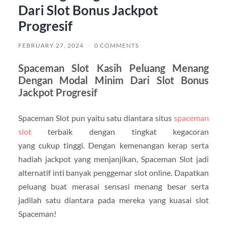
Dari Slot Bonus Jackpot
Progresif
FEBRUARY 27, 2024
/
0 COMMENTS
Spaceman Slot Kasih Peluang Menang
Dengan Modal Minim Dari Slot Bonus
Jackpot Progresif
Spaceman Slot pun yaitu satu diantara situs
spaceman
slot
terbaik dengan tingkat kegacoran
yang cukup tinggi. Dengan kemenangan kerap serta
hadiah jackpot yang menjanjikan, Spaceman Slot jadi
alternatif inti banyak penggemar slot online. Dapatkan
peluang buat merasai sensasi menang besar serta
jadilah satu diantara pada mereka yang kuasai slot
Spaceman!