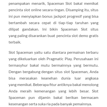
penampakan menarik, Spaceman Slot bakal memikat
pencinta slot online secara ringan. Disamping itu, situs
ini pun menyiapkan bonus jackpot progresif yang bisa
bertambah secara cepat di tiap-tiap taruhan yang
dilipat gandakan. Ini bikin Spaceman Slot situs
yang paling disarankan buat pencinta slot demo gratis
terbaik.
Slot Spaceman yaitu satu diantara permainan terbaru
yang dikeluarkan oleh Pragmatic Play. Perusahaan ini
termasyhur bakal mutu bermainnya yang bermutu.
Dengan bergabung dengan situs slot Spaceman, Anda
bisa merasakan keanehan dunia luar angkasa
yang memikat. Beberapa fitur antiknya bakal menolong
Anda meraih kemenangan yang lebih besar. Slot
Spaceman pun dijamin bakal berikan bermacam
kesenangan serta suka ria pada banyak pemainnya.