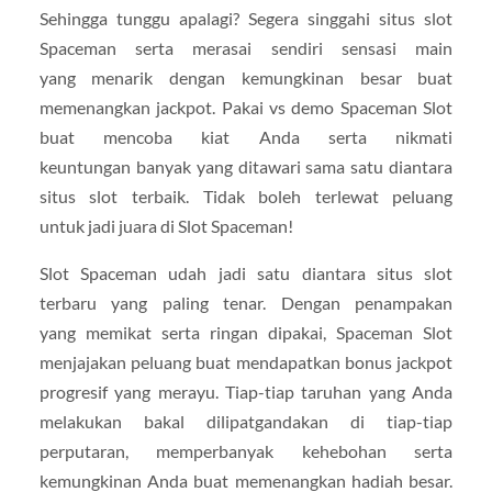
Sehingga tunggu apalagi? Segera singgahi situs slot
Spaceman serta merasai sendiri sensasi main
yang menarik dengan kemungkinan besar buat
memenangkan jackpot. Pakai vs demo Spaceman Slot
buat mencoba kiat Anda serta nikmati
keuntungan banyak yang ditawari sama satu diantara
situs slot terbaik. Tidak boleh terlewat peluang
untuk jadi juara di Slot Spaceman!
Slot Spaceman udah jadi satu diantara situs slot
terbaru yang paling tenar. Dengan penampakan
yang memikat serta ringan dipakai, Spaceman Slot
menjajakan peluang buat mendapatkan bonus jackpot
progresif yang merayu. Tiap-tiap taruhan yang Anda
melakukan bakal dilipatgandakan di tiap-tiap
perputaran, memperbanyak kehebohan serta
kemungkinan Anda buat memenangkan hadiah besar.