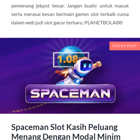
pemenang jekpot besar. Jangan kuatir untuk masuk
serta merasai kesan bermain games slot terbaik cuma
dalam web judi slot gacor terbaru, PLANETBOLA88!
STICKY POST
Spaceman Slot Kasih Peluang
Menang Dengan Modal Minim