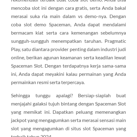
mencoba slot ini dengan cara gratis, serta Anda bakal
merasai suka ria main dalam vs demo-nya. Dengan
coba slot demo Spaceman, Anda dapat mendalami
bermacam kiat serta cara kemenangan sebelumnya
sungguh-sungguh menempatkan taruhan. Pragmatic
Play, satu diantara provider penting dalam industri judi
online, berikan agunan keamanan serta keadilan lewat
Spaceman Slot. Dengan terdapatnya kerja sama-sama
ini, Anda dapat meyakini kalau permainan yang Anda
permainkan resmi serta terpercaya.
Sehingga tunggu apalagi? Bersiap-siaplah buat
menjajahi galaksi tujuh bintang dengan Spaceman Slot
yang memikat ini. Dapatkan peluang memenangkan
jackpot yang mengagumkan serta merasai sensasi main
slot yang mengagumkan di situs slot Spaceman yang
terbaik tahun 2024.