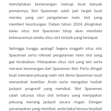
menciptakan kemenangan meluap buat banyak
pemainnya, Slot Spaceman udah jadi target buat
mereka yang cari pengalaman main slot yang
memberi keuntungan. Dalam tahun 2024, diinginkan
kalau situs slot Spaceman tetap akan membela
ketenarannya selaku situs slot terbaik yang terdapat.
Sehingga tunggu apalagi? Segera singgahi situs slot
Spaceman serta nikmati pengalaman main slot yang
gak terabaikan. Melupakan situs slot yang lain serta
merasai kesenangan dari Spaceman Slot. Perlu diingat
buat memakai peluang main slot demo Spaceman buat
menambah keahlian Anda serta menguber hadiah
jackpot progresif yang memikat. Slot Spaceman
salah satunya situs slot terbaru yang menjajakan
peluang menang jackpot secara ringan. Dengan
penampakan yang memikat, anda bakal berasa terpikat