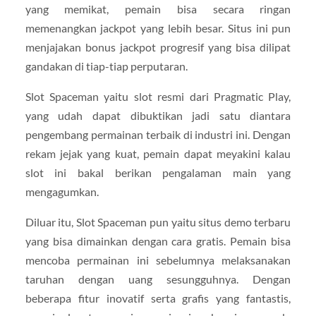
yang memikat, pemain bisa secara ringan
memenangkan jackpot yang lebih besar. Situs ini pun
menjajakan bonus jackpot progresif yang bisa dilipat
gandakan di tiap-tiap perputaran.
Slot Spaceman yaitu slot resmi dari Pragmatic Play,
yang udah dapat dibuktikan jadi satu diantara
pengembang permainan terbaik di industri ini. Dengan
rekam jejak yang kuat, pemain dapat meyakini kalau
slot ini bakal berikan pengalaman main yang
mengagumkan.
Diluar itu, Slot Spaceman pun yaitu situs demo terbaru
yang bisa dimainkan dengan cara gratis. Pemain bisa
mencoba permainan ini sebelumnya melaksanakan
taruhan dengan uang sesungguhnya. Dengan
beberapa fitur inovatif serta grafis yang fantastis,