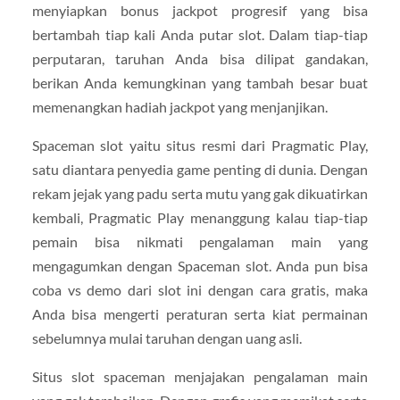
menyiapkan bonus jackpot progresif yang bisa
bertambah tiap kali Anda putar slot. Dalam tiap-tiap
perputaran, taruhan Anda bisa dilipat gandakan,
berikan Anda kemungkinan yang tambah besar buat
memenangkan hadiah jackpot yang menjanjikan.
Spaceman slot yaitu situs resmi dari Pragmatic Play,
satu diantara penyedia game penting di dunia. Dengan
rekam jejak yang padu serta mutu yang gak dikuatirkan
kembali, Pragmatic Play menanggung kalau tiap-tiap
pemain bisa nikmati pengalaman main yang
mengagumkan dengan Spaceman slot. Anda pun bisa
coba vs demo dari slot ini dengan cara gratis, maka
Anda bisa mengerti peraturan serta kiat permainan
sebelumnya mulai taruhan dengan uang asli.
Situs slot spaceman menjajakan pengalaman main