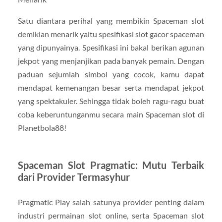
Satu diantara perihal yang membikin Spaceman slot
demikian menarik yaitu spesifikasi slot gacor spaceman
yang dipunyainya. Spesifikasi ini bakal berikan agunan
jekpot yang menjanjikan pada banyak pemain. Dengan
paduan sejumlah simbol yang cocok, kamu dapat
mendapat kemenangan besar serta mendapat jekpot
yang spektakuler. Sehingga tidak boleh ragu-ragu buat
coba keberuntunganmu secara main Spaceman slot di
Planetbola88!
Spaceman Slot Pragmatic: Mutu Terbaik
dari Provider Termasyhur
Pragmatic Play salah satunya provider penting dalam
industri permainan slot online, serta Spaceman slot