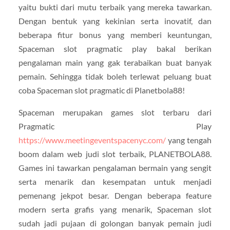
yaitu bukti dari mutu terbaik yang mereka tawarkan.
Dengan bentuk yang kekinian serta inovatif, dan
beberapa fitur bonus yang memberi keuntungan,
Spaceman slot pragmatic play bakal berikan
pengalaman main yang gak terabaikan buat banyak
pemain. Sehingga tidak boleh terlewat peluang buat
coba Spaceman slot pragmatic di Planetbola88!
Spaceman merupakan games slot terbaru dari
Pragmatic Play
https://www.meetingeventspacenyc.com/
yang tengah
boom dalam web judi slot terbaik, PLANETBOLA88.
Games ini tawarkan pengalaman bermain yang sengit
serta menarik dan kesempatan untuk menjadi
pemenang jekpot besar. Dengan beberapa feature
modern serta grafis yang menarik, Spaceman slot
sudah jadi pujaan di golongan banyak pemain judi