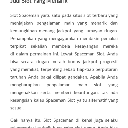
Judi Slot Yang Menarik
Slot Spaceman yaitu satu pada situs slot terbaru yang
menjajakan pengalaman main yang menarik dan
kemungkinan menang jackpot yang lumayan ringan.
Penampakan yang mengagumkan membikin pemakai
terpikat sekalian membela kesayangan mereka
di dalam permainan ini. Lewat Spaceman Slot, Anda
bisa secara ringan meraih bonus jackpot progresif
yang memikat, terpenting sebab tiap-tiap perputaran
taruhan Anda bakal dilipat gandakan. Apabila Anda
mengharapkan pengalaman main slot yang
mengenakkan serta memberi keuntungan, tak ada
kesangsian kalau Spaceman Slot yaitu alternatif yang
sesuai.
Gak hanya itu, Slot Spaceman di kenal juga selaku
rekomendasi terbaik buat coba slot demo. Anda bisa