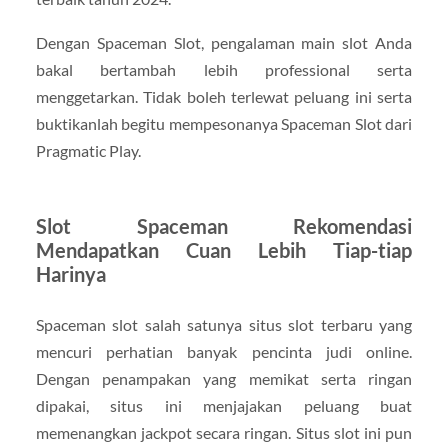
Dengan Spaceman Slot, pengalaman main slot Anda
bakal bertambah lebih professional serta
menggetarkan. Tidak boleh terlewat peluang ini serta
buktikanlah begitu mempesonanya Spaceman Slot dari
Pragmatic Play.
Slot Spaceman Rekomendasi
Mendapatkan Cuan Lebih Tiap-tiap
Harinya
Spaceman slot salah satunya situs slot terbaru yang
mencuri perhatian banyak pencinta judi online.
Dengan penampakan yang memikat serta ringan
dipakai, situs ini menjajakan peluang buat
memenangkan jackpot secara ringan. Situs slot ini pun