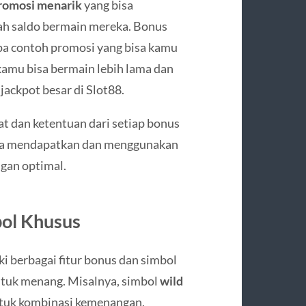
romosi menarik
yang bisa
h saldo bermain mereka. Bonus
apa contoh promosi yang bisa kamu
amu bisa bermain lebih lama dan
ckpot besar di Slot88.
t dan ketentuan dari setiap bonus
ra mendapatkan dan menggunakan
gan optimal.
bol Khusus
i berbagai fitur bonus dan simbol
tuk menang. Misalnya, simbol
wild
tuk kombinasi kemenangan,