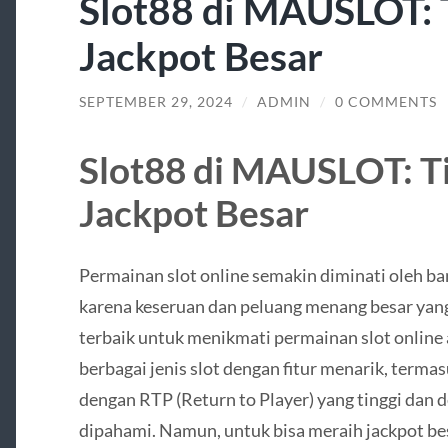
Slot88 di MAUSLOT: 
Jackpot Besar
SEPTEMBER 29, 2024
/
ADMIN
/
0 COMMENTS
Slot88 di MAUSLOT: T
Jackpot Besar
Permainan slot online semakin diminati oleh ba
karena keseruan dan peluang menang besar yang
terbaik untuk menikmati permainan slot online
berbagai jenis slot dengan fitur menarik, terma
dengan RTP (Return to Player) yang tinggi dan
dipahami. Namun, untuk bisa meraih jackpot besa