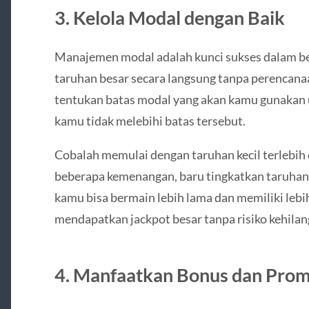
3.
Kelola Modal dengan Baik
Manajemen modal adalah kunci sukses dalam b
taruhan besar secara langsung tanpa perencan
tentukan batas modal yang akan kamu gunakan u
kamu tidak melebihi batas tersebut.
Cobalah memulai dengan taruhan kecil terlebi
beberapa kemenangan, baru tingkatkan taruhanm
kamu bisa bermain lebih lama dan memiliki leb
mendapatkan jackpot besar tanpa risiko kehila
4.
Manfaatkan Bonus dan Pro