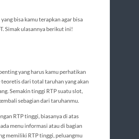
 yang bisa kamu terapkan agar bisa
 Simak ulasannya berikut ini!
r penting yang harus kamu perhatikan
 teoretis dari total taruhan yang akan
ng. Semakin tinggi RTP suatu slot,
embali sebagian dari taruhanmu.
gan RTP tinggi, biasanya di atas
ada menu informasi atau di bagian
ng memiliki RTP tinggi, peluangmu