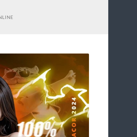
NLINE