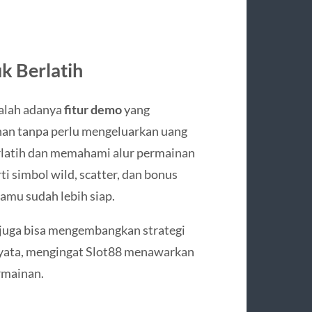
k Berlatih
alah adanya
fitur demo
yang
n tanpa perlu mengeluarkan uang
erlatih dan memahami alur permainan
ti simbol wild, scatter, dan bonus
amu sudah lebih siap.
u juga bisa mengembangkan strategi
nyata, mengingat Slot88 menawarkan
rmainan.