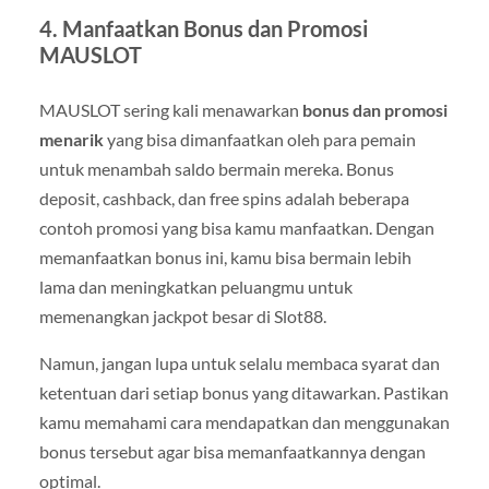
4.
Manfaatkan Bonus dan Promosi
MAUSLOT
MAUSLOT sering kali menawarkan
bonus dan promosi
menarik
yang bisa dimanfaatkan oleh para pemain
untuk menambah saldo bermain mereka. Bonus
deposit, cashback, dan free spins adalah beberapa
contoh promosi yang bisa kamu manfaatkan. Dengan
memanfaatkan bonus ini, kamu bisa bermain lebih
lama dan meningkatkan peluangmu untuk
memenangkan jackpot besar di Slot88.
Namun, jangan lupa untuk selalu membaca syarat dan
ketentuan dari setiap bonus yang ditawarkan. Pastikan
kamu memahami cara mendapatkan dan menggunakan
bonus tersebut agar bisa memanfaatkannya dengan
optimal.