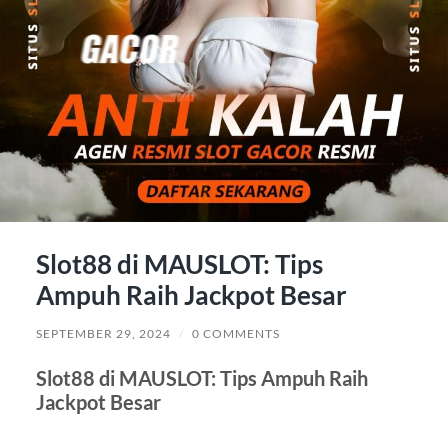
Slot88 di MAUSLOT: Tips
Ampuh Raih Jackpot Besar
SEPTEMBER 29, 2024
/
0 COMMENTS
Slot88 di MAUSLOT: Tips Ampuh Raih
Jackpot Besar