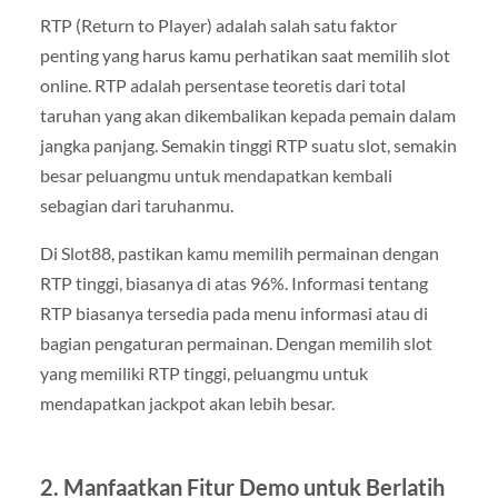
RTP (Return to Player) adalah salah satu faktor
penting yang harus kamu perhatikan saat memilih slot
online. RTP adalah persentase teoretis dari total
taruhan yang akan dikembalikan kepada pemain dalam
jangka panjang. Semakin tinggi RTP suatu slot, semakin
besar peluangmu untuk mendapatkan kembali
sebagian dari taruhanmu.
Di Slot88, pastikan kamu memilih permainan dengan
RTP tinggi, biasanya di atas 96%. Informasi tentang
RTP biasanya tersedia pada menu informasi atau di
bagian pengaturan permainan. Dengan memilih slot
yang memiliki RTP tinggi, peluangmu untuk
mendapatkan jackpot akan lebih besar.
2.
Manfaatkan Fitur Demo untuk Berlatih