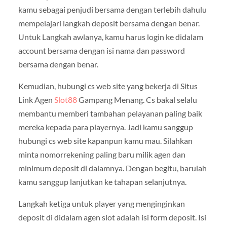
kamu sebagai penjudi bersama dengan terlebih dahulu
mempelajari langkah deposit bersama dengan benar.
Untuk Langkah awlanya, kamu harus login ke didalam
account bersama dengan isi nama dan password
bersama dengan benar.
Kemudian, hubungi cs web site yang bekerja di Situs
Link Agen
Slot88
Gampang Menang. Cs bakal selalu
membantu memberi tambahan pelayanan paling baik
mereka kepada para playernya. Jadi kamu sanggup
hubungi cs web site kapanpun kamu mau. Silahkan
minta nomorrekening paling baru milik agen dan
minimum deposit di dalamnya. Dengan begitu, barulah
kamu sanggup lanjutkan ke tahapan selanjutnya.
Langkah ketiga untuk player yang menginginkan
deposit di didalam agen slot adalah isi form deposit. Isi