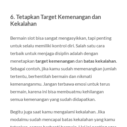
6.
Tetapkan Target Kemenangan dan
Kekalahan
Bermain slot bisa sangat mengasyikkan, tapi penting
untuk selalu memiliki kontrol diri. Salah satu cara
terbaik untuk menjaga disiplin adalah dengan
menetapkan
target kemenangan
dan
batas kekalahan
.
Sebagai contoh, jika kamu sudah memenangkan jumlah
tertentu, berhentilah bermain dan nikmati
kemenanganmu. Jangan terbawa emosi untuk terus
bermain, karena ini bisa membuatmu kehilangan
semua kemenangan yang sudah didapatkan.
Begitu juga saat kamu mengalami kekalahan. Jika
modalmu sudah mencapai batas kekalahan yang kamu
tetapkan, segera berhenti bermain. Hal ini penting agar