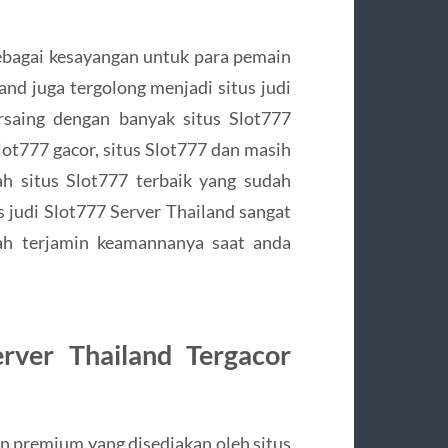
sebagai kesayangan untuk para pemain
land juga tergolong menjadi situs judi
rsaing dengan banyak situs Slot777
Slot777 gacor, situs Slot777 dan masih
lah situs Slot777 terbaik yang sudah
 judi Slot777 Server Thailand sangat
dah terjamin keamannanya saat anda
rver Thailand Tergacor
un premium yang disediakan oleh situs