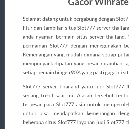
Gacor Winrate 
Selamat datang untuk bergabung dengan Slot777
fitur dan tampilan situs Slot777 server thail
anda nyaman bermain situs server thailand. 
permainan Slot777 dengan menggunakan ber
Kemenangan yang mudah dimana setiap putar
mempunyai kelipatan yang besar ditambah l
setiap pemain hingga 90% yang pasti gagal di si
Slot777 server Thailand yaitu judi Slot777 4
sedang trend saat ini. Alasan tersebut tent
terbesar para Slot777 asia untuk memperole
untuk bisa mendapatkan kemenangan deng
beberapa situs Slot777 layanan judi Slot777 