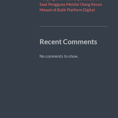
Saat Pengguna Menilai Ulang Kesan
Mewah di Balik Platform Digital
Recent Comments
No comments to show.