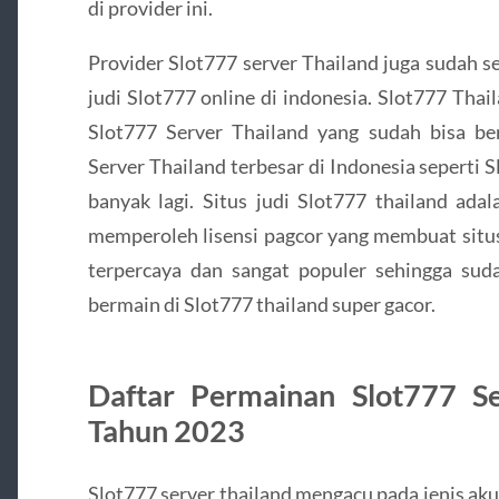
di provider ini.
Provider Slot777 server Thailand juga sudah 
judi Slot777 online di indonesia. Slot777 Thai
Slot777 Server Thailand yang sudah bisa be
Server Thailand terbesar di Indonesia seperti 
banyak lagi. Situs judi Slot777 thailand ada
memperoleh lisensi pagcor yang membuat situs
terpercaya dan sangat populer sehingga su
bermain di Slot777 thailand super gacor.
Daftar Permainan Slot777 Se
Tahun 2023
Slot777 server thailand mengacu pada jenis ak