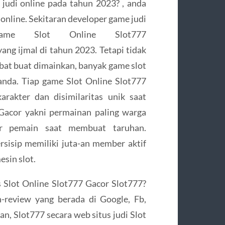
s judi online pada tahun 2023? , anda
 online. Sekitaran developer game judi
ame Slot Online Slot777
ang ijmal di tahun 2023. Tetapi tidak
ebat buat dimainkan, banyak game slot
anda. Tiap game Slot Online Slot777
rakter dan disimilaritas unik saat
Gacor yakni permainan paling warga
ar pemain saat membuat taruhan.
sisip memiliki juta-an member aktif
sin slot.
 Slot Online Slot777 Gacor Slot777?
-review yang berada di Google, Fb,
an, Slot777 secara web situs judi Slot