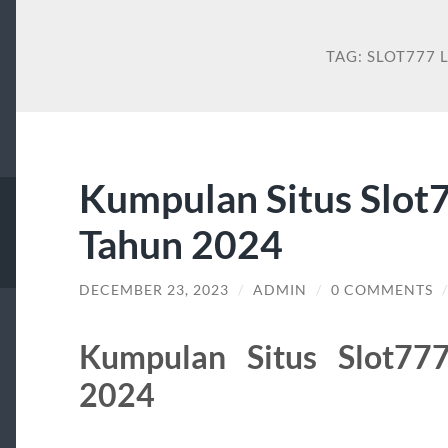
TAG:
SLOT777 
Kumpulan Situs Slot
Tahun 2024
DECEMBER 23, 2023
/
ADMIN
/
0 COMMENTS
Kumpulan Situs Slot77
2024