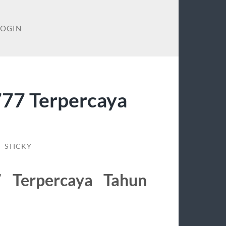
LOGIN
777 Terpercaya
/
STICKY
7 Terpercaya Tahun