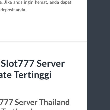
. Jika anda ingin hemat, anda dapat
 deposit anda.
s Slot777 Server
te Tertinggi
t777 Server Thailand