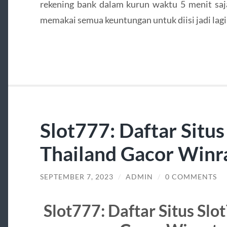
rekening bank dalam kurun waktu 5 menit saja
memakai semua keuntungan untuk diisi jadi lagi
Slot777: Daftar Situ
Thailand Gacor Winra
SEPTEMBER 7, 2023
/
ADMIN
/
0 COMMENTS
Slot777: Daftar Situs Slo