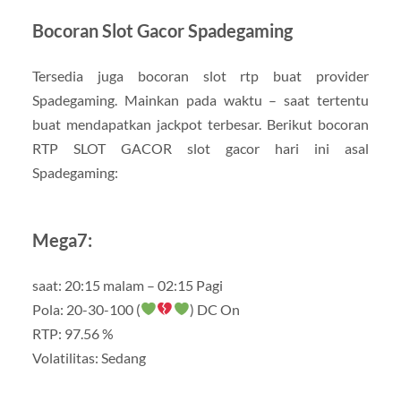
Bocoran Slot Gacor Spadegaming
Tersedia juga bocoran slot rtp buat provider
Spadegaming. Mainkan pada waktu – saat tertentu
buat mendapatkan jackpot terbesar. Berikut bocoran
RTP SLOT GACOR slot gacor hari ini asal
Spadegaming:
Mega7:
saat: 20:15 malam – 02:15 Pagi
Pola: 20-30-100 (
) DC On
RTP: 97.56 %
Volatilitas: Sedang