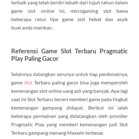
terbaik yang telah berdiri lebaih dari tujuh tahun dalam
game slot online ini, microgaming slot bawa
beberapa ratus tipe game slot hebat dan asyik
buat anda mainkan.
Referensi Game Slot Terbaru Pragmatic
Play Paling Gacor
Selainnya datangkan serunya untuk tiap penikmatnya,
game
Slot
Terbaru paling gacor bisa juga memperoleh
kemenangan slot online uang asli yang banyak. Apa lagi
saat ini Slot Terbaru berani memberi game pada tingkat
kemenangan gampang didapat. Berikut ini ialah
beberapa permainan yang didatangkan oleh provider
Pragmatic Play yang memberi kemenangan judi Slot
Terbaru gampang menang Maxwin terbesar.