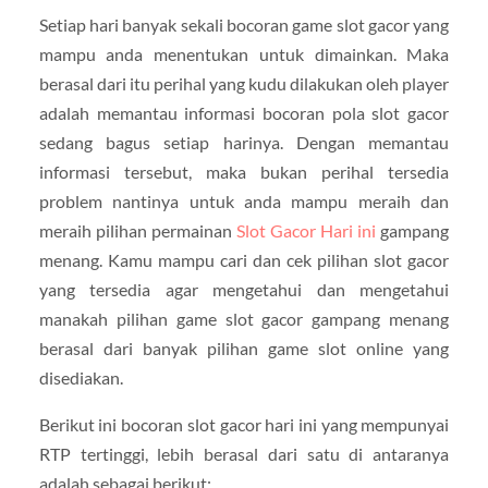
Setiap hari banyak sekali bocoran game slot gacor yang
mampu anda menentukan untuk dimainkan. Maka
berasal dari itu perihal yang kudu dilakukan oleh player
adalah memantau informasi bocoran pola slot gacor
sedang bagus setiap harinya. Dengan memantau
informasi tersebut, maka bukan perihal tersedia
problem nantinya untuk anda mampu meraih dan
meraih pilihan permainan
Slot Gacor Hari ini
gampang
menang. Kamu mampu cari dan cek pilihan slot gacor
yang tersedia agar mengetahui dan mengetahui
manakah pilihan game slot gacor gampang menang
berasal dari banyak pilihan game slot online yang
disediakan.
Berikut ini bocoran slot gacor hari ini yang mempunyai
RTP tertinggi, lebih berasal dari satu di antaranya
adalah sebagai berikut: