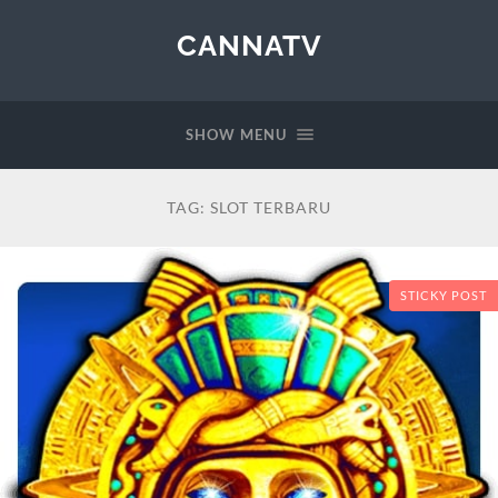
CANNATV
SHOW MENU
TAG:
SLOT TERBARU
STICKY POST