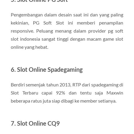
Pengembangan dalam desain saat ini dan yang paling
kekinian, PG Soft Slot ini memberi penampilan
responsive. Peluang menang dalam provider pg soft
slot indonesia sangat tinggi dengan macam game slot
online yang hebat.
6. Slot Online Spadegaming
Berdiri semenjak tahun 2013, RTP dari spadegaming di
Slot Terbaru capai 92% dan tentu saja Maxwin
beberapa ratus juta siap dibagi ke member setianya.
7. Slot Online CQ9