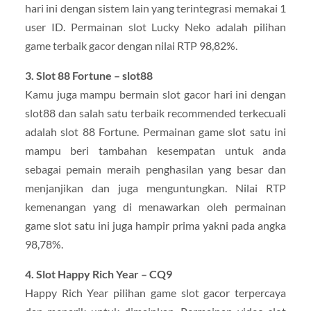
hari ini dengan sistem lain yang terintegrasi memakai 1
user ID. Permainan slot Lucky Neko adalah pilihan
game terbaik gacor dengan nilai RTP 98,82%.
3. Slot 88 Fortune – slot88
Kamu juga mampu bermain slot gacor hari ini dengan
slot88 dan salah satu terbaik recommended terkecuali
adalah slot 88 Fortune. Permainan game slot satu ini
mampu beri tambahan kesempatan untuk anda
sebagai pemain meraih penghasilan yang besar dan
menjanjikan dan juga menguntungkan. Nilai RTP
kemenangan yang di menawarkan oleh permainan
game slot satu ini juga hampir prima yakni pada angka
98,78%.
4. Slot Happy Rich Year – CQ9
Happy Rich Year pilihan game slot gacor terpercaya