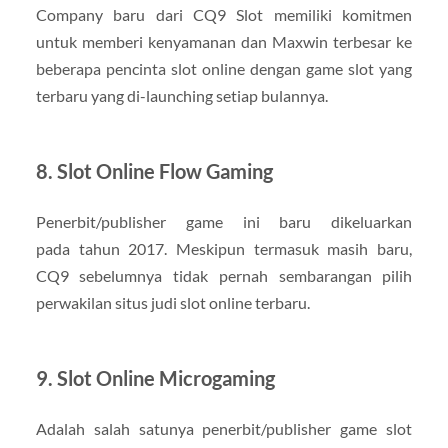
Company baru dari CQ9 Slot memiliki komitmen
untuk memberi kenyamanan dan Maxwin terbesar ke
beberapa pencinta slot online dengan game slot yang
terbaru yang di-launching setiap bulannya.
8. Slot Online Flow Gaming
Penerbit/publisher game ini baru dikeluarkan
pada tahun 2017. Meskipun termasuk masih baru,
CQ9 sebelumnya tidak pernah sembarangan pilih
perwakilan situs judi slot online terbaru.
9. Slot Online Microgaming
Adalah salah satunya penerbit/publisher game slot