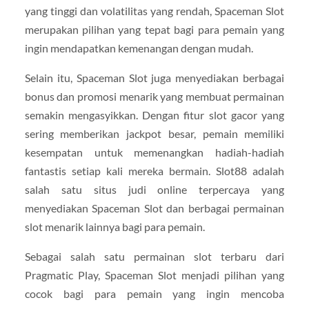
yang tinggi dan volatilitas yang rendah, Spaceman Slot
merupakan pilihan yang tepat bagi para pemain yang
ingin mendapatkan kemenangan dengan mudah.
Selain itu, Spaceman Slot juga menyediakan berbagai
bonus dan promosi menarik yang membuat permainan
semakin mengasyikkan. Dengan fitur slot gacor yang
sering memberikan jackpot besar, pemain memiliki
kesempatan untuk memenangkan hadiah-hadiah
fantastis setiap kali mereka bermain. Slot88 adalah
salah satu situs judi online terpercaya yang
menyediakan Spaceman Slot dan berbagai permainan
slot menarik lainnya bagi para pemain.
Sebagai salah satu permainan slot terbaru dari
Pragmatic Play, Spaceman Slot menjadi pilihan yang
cocok bagi para pemain yang ingin mencoba