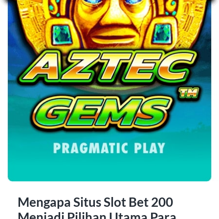
Mengapa Situs Slot Bet 200
Menjadi Pilihan Utama Para