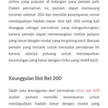
online yang populer di kalangan para pemain judi.
Dalam permainan ini, pemain dapat memasang
taruhan sebesar 200 dan memiliki kesempatan untuk
mendapatkan hadiah besar. Slot bet 200 sering kali
dianggap sebagai permainan yang menguntungkan,
karena pemain dapat memenangkan hadiah jackpot
yang besar dengan modal yang tergolong kecil. Banyak
pemain yang tertarik untuk mencoba permainan ini
karena adanya peluang untuk mendapatkan
keuntungan yang besar dengan risiko yang relatif kecil.
Keunggulan Slot Bet 200
Salah satu keunggulan dari permainan
situs bet 200
adalah pemain memiliki kesempatan untuk
mendapatkan hadiah besar dengan modal yang