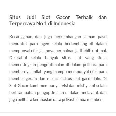
Situs Judi Slot Gacor Terbaik dan
Terpercaya No 1 di Indonesia
Kecanggihan dan juga perkembangan zaman pasti
menuntut para agen selalu berkembang di dalam
mempunyai efek jalannya permainan jadi lebih optimal.
Diketahui selalu banyak situs slot yang tidak
mementingkan pengoptimalan di dalam pelihara para
membernya. Inilah yang mampu mempunyai efek para
member geram dan melacak situs slot gacor lain. Di
Slot Gacor kami mempunyai visi dan misi yakni selalu
beri tambahan pengoptimalan di dalam melayani, dan
juga pelihara kerahasian data privasi semua member.