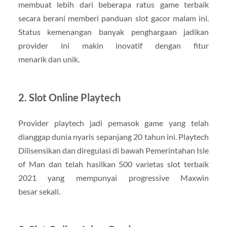
membuat lebih dari beberapa ratus game terbaik
secara berani memberi panduan slot gacor malam ini.
Status kemenangan banyak penghargaan jadikan
provider ini makin inovatif dengan fitur
menarik dan unik.
2. Slot Online Playtech
Provider playtech jadi pemasok game yang telah
dianggap dunia nyaris sepanjang 20 tahun ini. Playtech
Dilisensikan dan diregulasi di bawah Pemerintahan Isle
of Man dan telah hasilkan 500 varietas slot terbaik
2021 yang mempunyai progressive Maxwin
besar sekali.