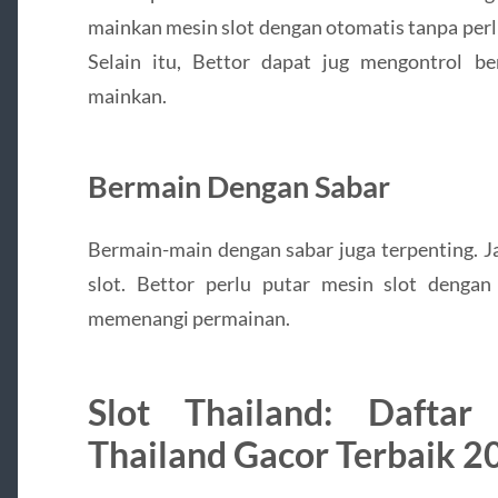
mainkan mesin slot dengan otomatis tanpa per
Selain itu, Bettor dapat jug mengontrol b
mainkan.
Bermain Dengan Sabar
Bermain-main dengan sabar juga terpenting. J
slot. Bettor perlu putar mesin slot dengan
memenangi permainan.
Slot Thailand: Daftar
Thailand Gacor Terbaik 2