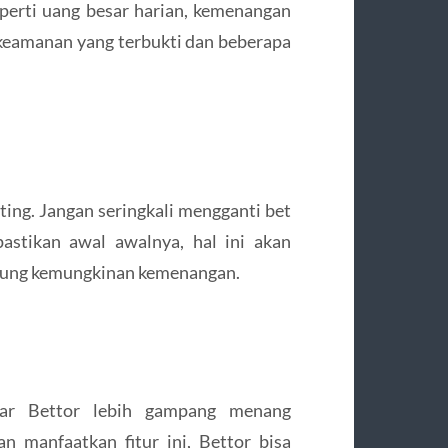
erti uang besar harian, kemenangan
 keamanan yang terbukti dan beberapa
ing. Jangan seringkali mengganti bet
astikan awal awalnya, hal ini akan
tung kemungkinan kemenangan.
gar Bettor lebih gampang menang
n manfaatkan fitur ini, Bettor bisa