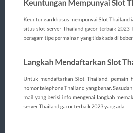
Keuntungan Mempunyai Slot T
Keuntungan khusus mempunyai Slot Thailand ia
situs slot server Thailand gacor terbaik 2023.
beragam tipe permainan yang tidak ada di bebera
Langkah Mendaftarkan Slot Th
Untuk mendaftarkan Slot Thailand, pemain 
nomor telephone Thailand yang benar. Sesudah
mail yang berisi info mengenai langkah memaka
server Thailand gacor terbaik 2023 yang ada.