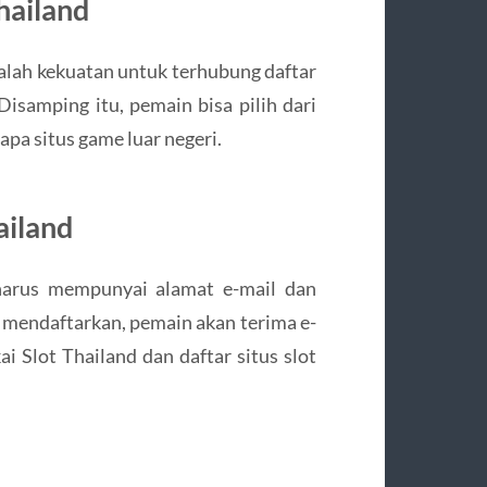
hailand
lah kekuatan untuk terhubung daftar
 Disamping itu, pemain bisa pilih dari
pa situs game luar negeri.
ailand
harus mempunyai alamat e-mail dan
 mendaftarkan, pemain akan terima e-
i Slot Thailand dan daftar situs slot