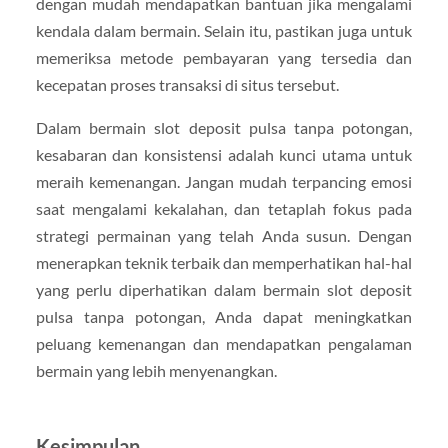
dengan mudah mendapatkan bantuan jika mengalami
kendala dalam bermain. Selain itu, pastikan juga untuk
memeriksa metode pembayaran yang tersedia dan
kecepatan proses transaksi di situs tersebut.
Dalam bermain slot deposit pulsa tanpa potongan,
kesabaran dan konsistensi adalah kunci utama untuk
meraih kemenangan. Jangan mudah terpancing emosi
saat mengalami kekalahan, dan tetaplah fokus pada
strategi permainan yang telah Anda susun. Dengan
menerapkan teknik terbaik dan memperhatikan hal-hal
yang perlu diperhatikan dalam bermain slot deposit
pulsa tanpa potongan, Anda dapat meningkatkan
peluang kemenangan dan mendapatkan pengalaman
bermain yang lebih menyenangkan.
Kesimpulan