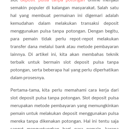
semakin populer di kalangan masyarakat. Salah satu
hal yang membuat permainan ini digemari adalah
kemudahan dalam melakukan transaksi deposit
menggunakan pulsa tanpa potongan. Dengan begitu,
para pemain tidak perlu repot-repot melakukan
transfer dana melalui bank atau metode pembayaran
lainnya. Di artikel ini, kita akan membahas teknik
terbaik untuk bermain slot deposit pulsa tanpa
potongan, serta beberapa hal yang perlu diperhatikan
dalam prosesnya.
Pertama-tama, kita perlu memahami cara kerja dari
slot deposit pulsa tanpa potongan. Slot deposit pulsa
merupakan metode pembayaran yang memungkinkan
pemain untuk melakukan deposit menggunakan pulsa
mereka tanpa dikenakan potongan. Hal ini tentu saja
sangat menguntungkan bagi para pemain, karena