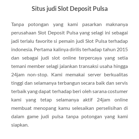
Situs judi Slot Deposit Pulsa
Tanpa potongan yang kami pasarkan maknanya
perusahaan Slot Deposit Pulsa yang selagi ini sebagai
jadi terlalu favorite si pemain judi Slot Pulsa terhadap
indonesia. Pertama kalinya dirilis terhadap tahun 2015
dan sebagai judi slot online terpercaya yang setia
temani member selagi jalankan transaksi usaha hingga
24jam non-stop. Kami memakai server berkualitas
tinggi dan selamanya terbangun secara baik dan servis
terbaik yang dapat terhadap beri oleh sarana costumer
kami yang tetap selamanya aktif 24jam online
membuat menopang kamu selesaikan perselisihan di
dalam game judi pulsa tanpa potongan yang kami
siapkan.