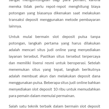
mereka tidak perlu repot-repot menghitung biaya
potongan yang biasanya dikenakan saat melakukan
transaksi deposit menggunakan metode pembayaran
lainnya.
Untuk mulai bermain slot deposit pulsa tanpa
potongan, langkah pertama yang harus dilakukan
adalah mencari situs judi online yang menyediakan
layanan tersebut. Pastikan situs tersebut terpercaya
dan memiliki lisensi resmi untuk beroperasi. Setelah
menemukan situs yang tepat, langkah berikutnya
adalah membuat akun dan melakukan deposit dana
menggunakan pulsa. Beberapa situs judi online bahkan
menyediakan slot deposit 10 ribu untuk memudahkan
para pemain dalam memulai permainan.
Salah satu teknik terbaik dalam bermain slot deposit