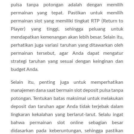
pulsa tanpa potongan adalah dengan memilih
permainan yang tepat. Pastikan untuk memilih
permainan slot yang memiliki tingkat RTP (Return to
Player) yang tinggi, sehingga peluang untuk
mendapatkan kemenangan akan lebih besar. Selain itu,
perhatikan juga variasi taruhan yang ditawarkan oleh
permainan tersebut, agar Anda dapat mengatur
strategi taruhan yang sesuai dengan keinginan dan
budget Anda.
Selain itu, penting juga untuk memperhatikan
manajemen dana saat bermain slot deposit pulsa tanpa
potongan. Tentukan batas maksimal untuk melakukan
deposit dan taruhan agar Anda tidak terjebak dalam
lingkaran kekalahan yang berlarut-larut. Selalu ingat
bahwa permainan slot online sebagian besar
didasarkan pada keberuntungan, sehingga pastikan