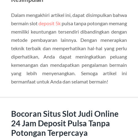
Dalam mengakhiri artikel ini, dapat disimpulkan bahwa
bermain slot
deposit 5k
pulsa tanpa potongan memang
memiliki keuntungan tersendiri dibandingkan dengan
metode pembayaran lainnya. Dengan menerapkan
teknik terbaik dan memperhatikan hal-hal yang perlu
diperhatikan, Anda dapat meningkatkan peluang
kemenangan dan mendapatkan pengalaman bermain
yang lebih menyenangkan. Semoga artikel ini
bermanfaat untuk Anda dan selamat bermain!
Bocoran Situs Slot Judi Online
24 Jam Deposit Pulsa Tanpa
Potongan Terpercaya