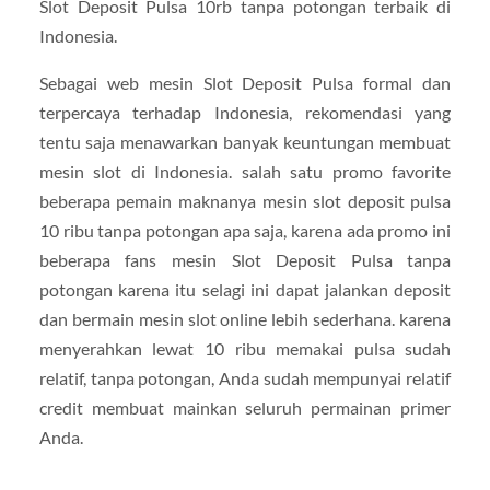
Slot Deposit Pulsa 10rb tanpa potongan terbaik di
Indonesia.
Sebagai web mesin Slot Deposit Pulsa formal dan
terpercaya terhadap Indonesia, rekomendasi yang
tentu saja menawarkan banyak keuntungan membuat
mesin slot di Indonesia. salah satu promo favorite
beberapa pemain maknanya mesin slot deposit pulsa
10 ribu tanpa potongan apa saja, karena ada promo ini
beberapa fans mesin Slot Deposit Pulsa tanpa
potongan karena itu selagi ini dapat jalankan deposit
dan bermain mesin slot online lebih sederhana. karena
menyerahkan lewat 10 ribu memakai pulsa sudah
relatif, tanpa potongan, Anda sudah mempunyai relatif
credit membuat mainkan seluruh permainan primer
Anda.