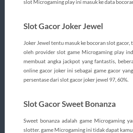
slot Microgaming play ini masuk ke data bocoran
Slot Gacor Joker Jewel
Joker Jewel tentu masuk ke bocoran slot gacor,
oleh provider slot game Microgaming play in
membuat angka jackpot yang fantastis, bebe
online gacor joker ini sebagai game gacor yan
persentase dari slot gacor joker jewel 97, 60%.
Slot Gacor Sweet Bonanza
Sweet bonanza adalah game Microgaming ya
slotter. game Microgaming ini tidak dapat kamu