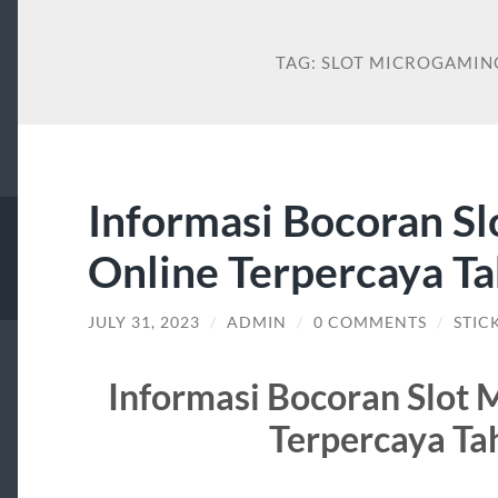
TAG:
SLOT MICROGAMIN
Informasi Bocoran S
Online Terpercaya T
JULY 31, 2023
/
ADMIN
/
0 COMMENTS
/
STIC
Informasi Bocoran Slot 
Terpercaya T