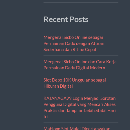
Recent Posts
Mengenal Sicbo Online sebagai
Permainan Dadu dengan Aturan
Sederhana dan Ritme Cepat
Mengenal Sicbo Online dan Cara Kerja
Permainan Dadu Digital Modern
Slot Depo 10K Unggulan sebagai
Hiburan Digital
RAJANAGA99 Login Menjadi Sorotan
Pengguna Digital yang Mencari Akses
Praktis dan Tampilan Lebih Stabil Hari
Ini
Mahjong Slot Mulai Dipertanyakan