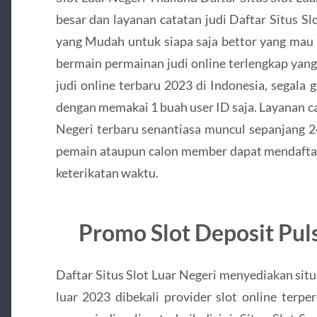
besar dan layanan catatan judi Daftar Situs Sl
yang Mudah untuk siapa saja bettor yang mau
bermain permainan judi online terlengkap yang
judi online terbaru 2023 di Indonesia, segala 
dengan memakai 1 buah user ID saja. Layanan cat
Negeri terbaru senantiasa muncul sepanjang 2
pemain ataupun calon member dapat mendaftar
keterikatan waktu.
Promo Slot Deposit Pul
Daftar Situs Slot Luar Negeri menyediakan situ
luar 2023 dibekali provider slot online terp