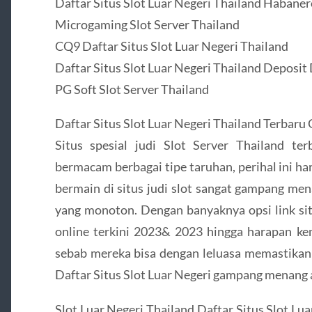
Daftar Situs Slot Luar Negeri Thailand Habaner
Microgaming Slot Server Thailand
CQ9 Daftar Situs Slot Luar Negeri Thailand
Daftar Situs Slot Luar Negeri Thailand Depos
PG Soft Slot Server Thailand
Daftar Situs Slot Luar Negeri Thailand Terbaru
Situs spesial judi Slot Server Thailand t
bermacam berbagai tipe taruhan, perihal ini ha
bermain di situs judi slot sangat gampang me
yang monoton. Dengan banyaknya opsi link situ
online terkini 2023& 2023 hingga harapan ke
sebab mereka bisa dengan leluasa memastikan w
Daftar Situs Slot Luar Negeri gampang menang 
Slot Luar Negeri Thailand Daftar Situs Slot L