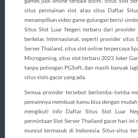
games judi online terbaik disini. Situs Slot S
situs permainan slot atau situs Daftar Situ
menampilkan video game gulungan berisi simbo
Situs Slot Luar Negeri terbaru dari provider
berkelas Internasional, seperti provider situs 
Server Thailand, situs slot online terpercaya S
Microgaming, situs slot terbaru 2023 Joker Gami
tanpa potongan PGSoft, dan masih banyak lagi 
situs slots gacor yang ada.
Semua provider tersebut berlomba–lomba me
pemainnya membuat kamu bisa dengan mudah be
mengikuti info Daftar Situs Slot Luar Ne
permintaan Slot Server Thailand gacor hari ini
muncul termasuk di Indonesia. Situs-situs te