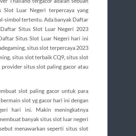
erver Thailand tergacor adalah sebuah
s Slot Luar Negeri terpercaya yang
l-simbol tertentu. Ada banyak Daftar
 Daftar Situs Slot Luar Negeri 2023
Daftar Situs Slot Luar Negeri hari ini
padegaming, situs slot terpercaya 2023
ng, situs slot terbaik CQ9, situs slot
provider situs slot paling gacor atau
mbuat slot paling gacor untuk para
rmain slot yg gacor hari ini dengan
geri hari ini. Makin meningkatnya
 membuat banyak situs slot luar negeri
rsebut menawarkan seperti situs slot