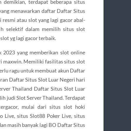
 demikian, terdapat beberapa situs
 yang menawarkan daftar Daftar Situs
resmi atau slot yang lagi gacor abal-
 selektif dalam memilih situs slot
ot yg lagi gacor terbaik.
ik 2023 yang memberikan slot online
 maxwin. Memiliki fasilitas situs slot
rlu ragu untuk membuat akun Daftar
oran Daftar Situs Slot Luar Negeri hari
rver Thailand Daftar Situs Slot Luar
h judi Slot Server Thailand. Terdapat
ergacor, mulai dari situs slot hoki
Live, situs Slot88 Poker Live, situs
dan masih banyak lagi BO Daftar Situs