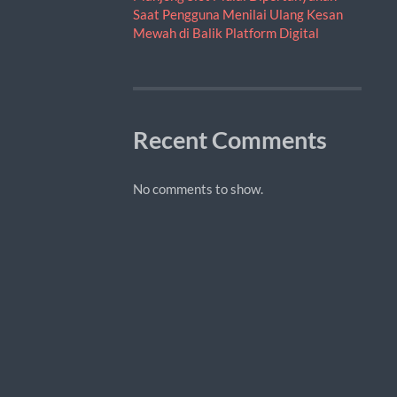
Saat Pengguna Menilai Ulang Kesan
Mewah di Balik Platform Digital
Recent Comments
No comments to show.