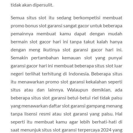
tidak akan dipersulit.
Semua situs slot itu sedang berkompetisi membuat
promo bonus slot garansi sangat gacor untuk beberapa
pemainnya membuat kamu dapat dengan mudah
bermain slot gacor hari ini tanpa takut kalah hanya
dengan meng ikutinya slot garansi gacor hari ini.
Semakin pertambahan kemauan slot yang punyai
garansi gacor hari ini membuat beberapa situs slot luar
negeri terlihat terhitung di Indonesia. Beberapa situs
itu menawarkan promo slot garansi kekalahan seperti
situs atau dan lainnya. Walaupun demikian, ada
beberapa situs slot garansi betul-betul riel tidak palsu
yang menawarkan daftar slot garansi gampang menang
tanpa lisensi resmi atau slot garansi yang palsu. Hal
seperti itu membuat kamu agar lebih berhati-hati di
saat menunjuk situs slot garansi terpercaya 2024 yang