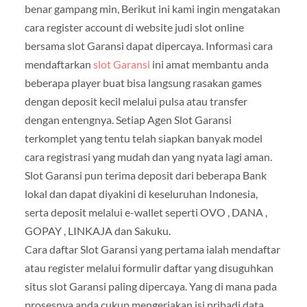
benar gampang min, Berikut ini kami ingin mengatakan
cara register account di website judi slot online
bersama slot Garansi dapat dipercaya. Informasi cara
mendaftarkan
slot Garansi
ini amat membantu anda
beberapa player buat bisa langsung rasakan games
dengan deposit kecil melalui pulsa atau transfer
dengan entengnya. Setiap Agen Slot Garansi
terkomplet yang tentu telah siapkan banyak model
cara registrasi yang mudah dan yang nyata lagi aman.
Slot Garansi pun terima deposit dari beberapa Bank
lokal dan dapat diyakini di keseluruhan Indonesia,
serta deposit melalui e-wallet seperti OVO , DANA ,
GOPAY , LINKAJA dan Sakuku.
Cara daftar Slot Garansi yang pertama ialah mendaftar
atau register melalui formulir daftar yang disuguhkan
situs slot Garansi paling dipercaya. Yang di mana pada
prosesnya anda cukup mengerjakan isi pribadi data