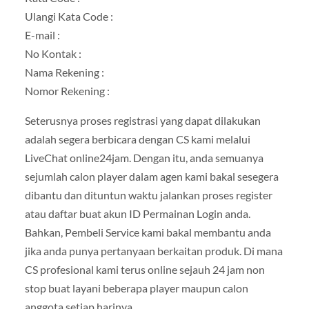
Ulangi Kata Code :
E-mail :
No Kontak :
Nama Rekening :
Nomor Rekening :
Seterusnya proses registrasi yang dapat dilakukan
adalah segera berbicara dengan CS kami melalui
LiveChat online24jam. Dengan itu, anda semuanya
sejumlah calon player dalam agen kami bakal sesegera
dibantu dan dituntun waktu jalankan proses register
atau daftar buat akun ID Permainan Login anda.
Bahkan, Pembeli Service kami bakal membantu anda
jika anda punya pertanyaan berkaitan produk. Di mana
CS profesional kami terus online sejauh 24 jam non
stop buat layani beberapa player maupun calon
anggota setiap harinya.