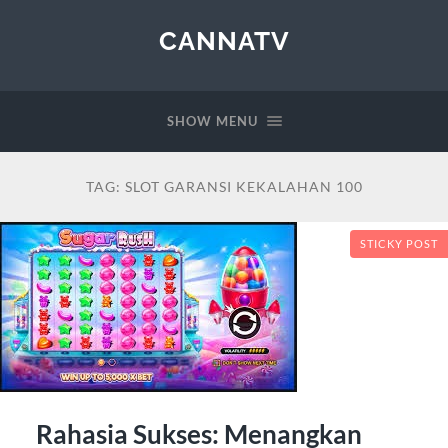
CANNATV
SHOW MENU
TAG:
SLOT GARANSI KEKALAHAN 100
STICKY POST
Rahasia Sukses: Menangkan