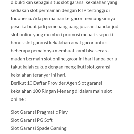
dibuktikan sebagai situs slot garansi kekalahan yang
sediakan slot permainan dengan RTP tertinggi di
Indonesia. Ada permainan tergacor memungkinnya
peserta buat jadi pemenang uang juta-an. bandar judi
slot online yang memberi promosi menarik seperti
bonus slot garansi kekalahan amat gacor untuk
beberapa pemainnya membuat kami bisa secara
mudah bermain slot online gacor ini hari tanpa perlu
takut kalah cukup dengan meng ikuti slot garansi
kekalahan teranyar ini hari.
Berikut 10 Daftar Provider Agen Slot garansi
kekalahan 100 Ringan Menang di dalam main slot
online :
Slot Garansi Pragmatic Play
Slot Garansi PG Soft
Slot Garansi Spade Gaming