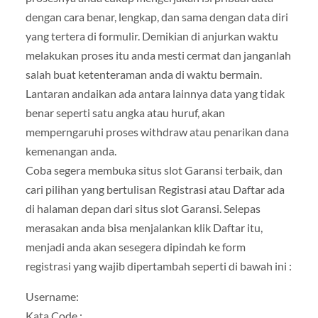
dengan cara benar, lengkap, dan sama dengan data diri
yang tertera di formulir. Demikian di anjurkan waktu
melakukan proses itu anda mesti cermat dan janganlah
salah buat ketenteraman anda di waktu bermain.
Lantaran andaikan ada antara lainnya data yang tidak
benar seperti satu angka atau huruf, akan
memperngaruhi proses withdraw atau penarikan dana
kemenangan anda.
Coba segera membuka situs slot Garansi terbaik, dan
cari pilihan yang bertulisan Registrasi atau Daftar ada
di halaman depan dari situs slot Garansi. Selepas
merasakan anda bisa menjalankan klik Daftar itu,
menjadi anda akan sesegera dipindah ke form
registrasi yang wajib dipertambah seperti di bawah ini :
Username:
Kata Code :