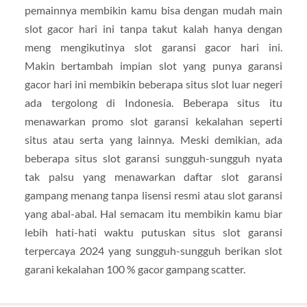
pemainnya membikin kamu bisa dengan mudah main
slot gacor hari ini tanpa takut kalah hanya dengan
meng mengikutinya slot garansi gacor hari ini.
Makin bertambah impian slot yang punya garansi
gacor hari ini membikin beberapa situs slot luar negeri
ada tergolong di Indonesia. Beberapa situs itu
menawarkan promo slot garansi kekalahan seperti
situs atau serta yang lainnya. Meski demikian, ada
beberapa situs slot garansi sungguh-sungguh nyata
tak palsu yang menawarkan daftar slot garansi
gampang menang tanpa lisensi resmi atau slot garansi
yang abal-abal. Hal semacam itu membikin kamu biar
lebih hati-hati waktu putuskan situs slot garansi
terpercaya 2024 yang sungguh-sungguh berikan slot
garani kekalahan 100 % gacor gampang scatter.