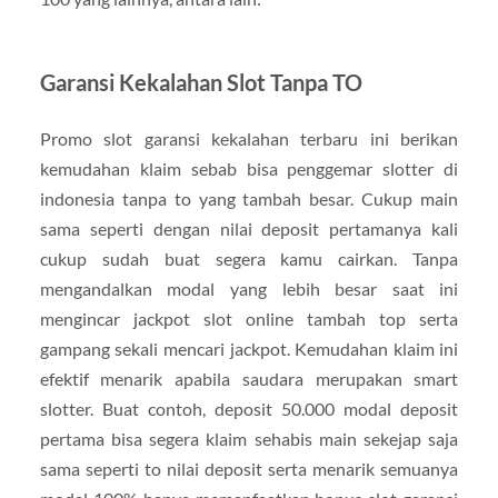
Garansi Kekalahan Slot Tanpa TO
Promo slot garansi kekalahan terbaru ini berikan
kemudahan klaim sebab bisa penggemar slotter di
indonesia tanpa to yang tambah besar. Cukup main
sama seperti dengan nilai deposit pertamanya kali
cukup sudah buat segera kamu cairkan. Tanpa
mengandalkan modal yang lebih besar saat ini
mengincar jackpot slot online tambah top serta
gampang sekali mencari jackpot. Kemudahan klaim ini
efektif menarik apabila saudara merupakan smart
slotter. Buat contoh, deposit 50.000 modal deposit
pertama bisa segera klaim sehabis main sekejap saja
sama seperti to nilai deposit serta menarik semuanya