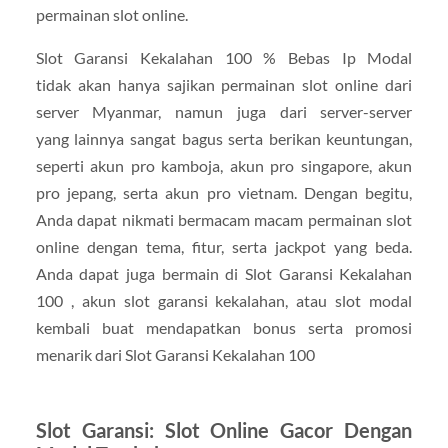
permainan slot online.
Slot Garansi Kekalahan 100 % Bebas Ip Modal
tidak akan hanya sajikan permainan slot online dari
server Myanmar, namun juga dari server-server
yang lainnya sangat bagus serta berikan keuntungan,
seperti akun pro kamboja, akun pro singapore, akun
pro jepang, serta akun pro vietnam. Dengan begitu,
Anda dapat nikmati bermacam macam permainan slot
online dengan tema, fitur, serta jackpot yang beda.
Anda dapat juga bermain di Slot Garansi Kekalahan
100 , akun slot garansi kekalahan, atau slot modal
kembali buat mendapatkan bonus serta promosi
menarik dari Slot Garansi Kekalahan 100
Slot Garansi: Slot Online Gacor Dengan