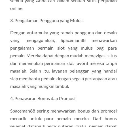
semua yang Anda cari dalam sebuah situs perjudian
online.
3. Pengalaman Pengguna yang Mulus
Dengan antarmuka yang ramah pengguna dan desain
yang mengagumkan, Spaceman88 menawarkan
pengalaman bermain slot yang mulus bagi para
pemain. Mereka dapat dengan mudah menavigasi situs
dan menemukan permainan slot favorit mereka tanpa
masalah. Selain itu, layanan pelanggan yang handal
siap membantu pemain dengan segala pertanyaan atau
masalah yang mungkin timbul.
4. Penawaran Bonus dan Promosi
Spaceman88 sering menawarkan bonus dan promosi
menarik untuk para pemain mereka. Dari bonus
selamat datang hingga putaran gratis, pemain dapat