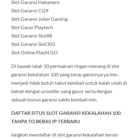
Slot Garansi Habanero
Slot Garansi CQ9
Slot Garansi Joker Gaming
Slot Gacor Playtech
Slot Garansi Slot88
Slot Garansi Slot303
Slot Online PlayN GO
Di bawah ialah 10 permainan ringan menang di slot
garansi kekalahan 100 yang tenar gacornya ya min ,
menjadi tidak butuh takut kembali untuk kalah udah di
bekali dengan provider yang gacor serta dengan
sebuah bonus garansi saldo kembali min.
DAFTAR SITUS SLOT GARANSI KEKALAHAN 100
TANPA TO BEBAS IP TERBARU
langkah mendaftar di slot garansi kekalahan benar-