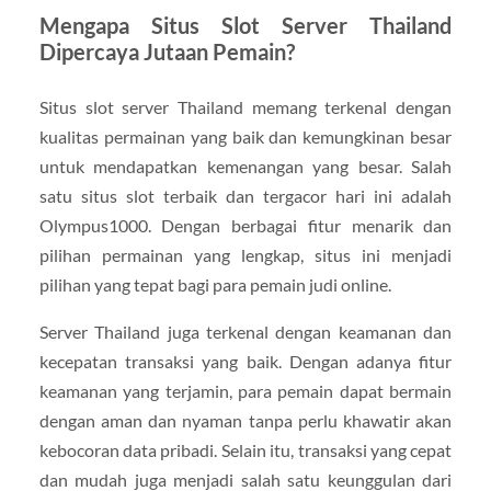
Mengapa Situs Slot Server Thailand
Dipercaya Jutaan Pemain?
Situs slot server Thailand memang terkenal dengan
kualitas permainan yang baik dan kemungkinan besar
untuk mendapatkan kemenangan yang besar. Salah
satu situs slot terbaik dan tergacor hari ini adalah
Olympus1000. Dengan berbagai fitur menarik dan
pilihan permainan yang lengkap, situs ini menjadi
pilihan yang tepat bagi para pemain judi online.
Server Thailand juga terkenal dengan keamanan dan
kecepatan transaksi yang baik. Dengan adanya fitur
keamanan yang terjamin, para pemain dapat bermain
dengan aman dan nyaman tanpa perlu khawatir akan
kebocoran data pribadi. Selain itu, transaksi yang cepat
dan mudah juga menjadi salah satu keunggulan dari