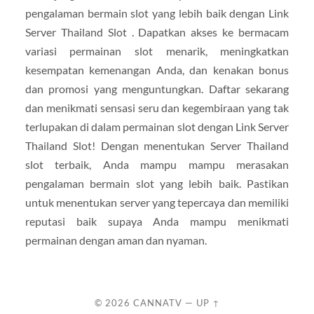
pengalaman bermain slot yang lebih baik dengan Link
Server Thailand Slot . Dapatkan akses ke bermacam
variasi permainan slot menarik, meningkatkan
kesempatan kemenangan Anda, dan kenakan bonus
dan promosi yang menguntungkan. Daftar sekarang
dan menikmati sensasi seru dan kegembiraan yang tak
terlupakan di dalam permainan slot dengan Link Server
Thailand Slot! Dengan menentukan Server Thailand
slot terbaik, Anda mampu mampu merasakan
pengalaman bermain slot yang lebih baik. Pastikan
untuk menentukan server yang tepercaya dan memiliki
reputasi baik supaya Anda mampu menikmati
permainan dengan aman dan nyaman.
© 2026
CANNATV
—
UP ↑