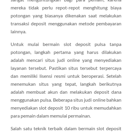
mereka tidak perlu repot-repot menghitung biaya
potongan yang biasanya dikenakan saat melakukan
transaksi deposit menggunakan metode pembayaran
lainnya.
Untuk mulai bermain slot deposit pulsa tanpa
potongan, langkah pertama yang harus dilakukan
adalah mencari situs judi online yang menyediakan
layanan tersebut. Pastikan situs tersebut terpercaya
dan memiliki lisensi resmi untuk beroperasi. Setelah
menemukan situs yang tepat, langkah berikutnya
adalah membuat akun dan melakukan deposit dana
menggunakan pulsa. Beberapa situs judi online bahkan
menyediakan slot deposit 10 ribu untuk memudahkan
para pemain dalam memulai permainan.
Salah satu teknik terbaik dalam bermain slot deposit