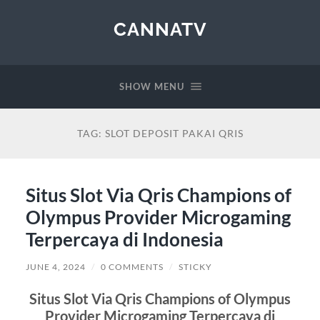
CANNATV
SHOW MENU
TAG:
SLOT DEPOSIT PAKAI QRIS
Situs Slot Via Qris Champions of
Olympus Provider Microgaming
Terpercaya di Indonesia
JUNE 4, 2024
/
0 COMMENTS
/
STICKY
Situs Slot Via Qris Champions of Olympus
Provider Microgaming Terpercaya di