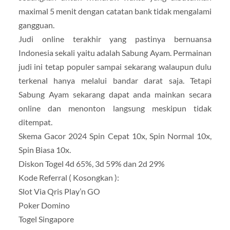
maximal 5 menit dengan catatan bank tidak mengalami
gangguan.
Judi online terakhir yang pastinya bernuansa
Indonesia sekali yaitu adalah Sabung Ayam. Permainan
judi ini tetap populer sampai sekarang walaupun dulu
terkenal hanya melalui bandar darat saja. Tetapi
Sabung Ayam sekarang dapat anda mainkan secara
online dan menonton langsung meskipun tidak
ditempat.
Skema Gacor 2024 Spin Cepat 10x, Spin Normal 10x,
Spin Biasa 10x.
Diskon Togel 4d 65%, 3d 59% dan 2d 29%
Kode Referral ( Kosongkan ):
Slot Via Qris Play’n GO
Poker Domino
Togel Singapore