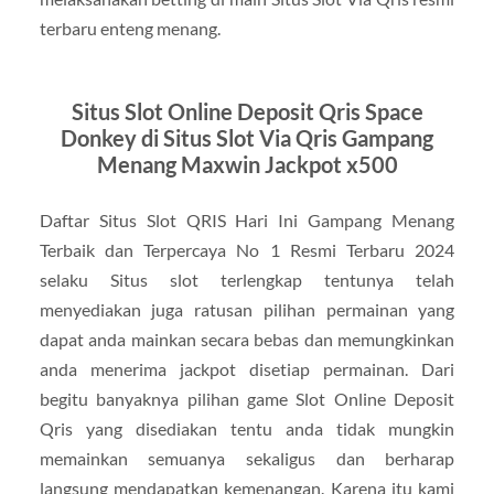
terbaru enteng menang.
Situs Slot Online Deposit Qris Space
Donkey di Situs Slot Via Qris Gampang
Menang Maxwin Jackpot x500
Daftar Situs Slot QRIS Hari Ini Gampang Menang
Terbaik dan Terpercaya No 1 Resmi Terbaru 2024
selaku Situs slot terlengkap tentunya telah
menyediakan juga ratusan pilihan permainan yang
dapat anda mainkan secara bebas dan memungkinkan
anda menerima jackpot disetiap permainan. Dari
begitu banyaknya pilihan game Slot Online Deposit
Qris yang disediakan tentu anda tidak mungkin
memainkan semuanya sekaligus dan berharap
langsung mendapatkan kemenangan. Karena itu kami