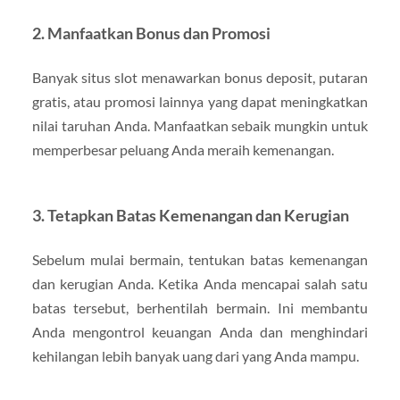
2.
Manfaatkan Bonus dan Promosi
Banyak situs slot menawarkan bonus deposit, putaran
gratis, atau promosi lainnya yang dapat meningkatkan
nilai taruhan Anda. Manfaatkan sebaik mungkin untuk
memperbesar peluang Anda meraih kemenangan.
3.
Tetapkan Batas Kemenangan dan Kerugian
Sebelum mulai bermain, tentukan batas kemenangan
dan kerugian Anda. Ketika Anda mencapai salah satu
batas tersebut, berhentilah bermain. Ini membantu
Anda mengontrol keuangan Anda dan menghindari
kehilangan lebih banyak uang dari yang Anda mampu.