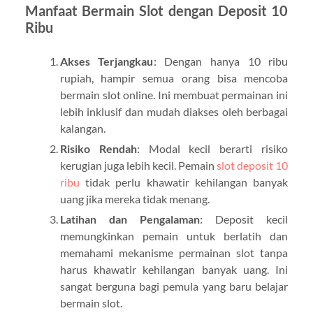
Manfaat Bermain Slot dengan Deposit 10
Ribu
Akses Terjangkau
: Dengan hanya 10 ribu
rupiah, hampir semua orang bisa mencoba
bermain slot online. Ini membuat permainan ini
lebih inklusif dan mudah diakses oleh berbagai
kalangan.
Risiko Rendah
: Modal kecil berarti risiko
kerugian juga lebih kecil. Pemain
slot deposit 10
ribu
tidak perlu khawatir kehilangan banyak
uang jika mereka tidak menang.
Latihan dan Pengalaman
: Deposit kecil
memungkinkan pemain untuk berlatih dan
memahami mekanisme permainan slot tanpa
harus khawatir kehilangan banyak uang. Ini
sangat berguna bagi pemula yang baru belajar
bermain slot.