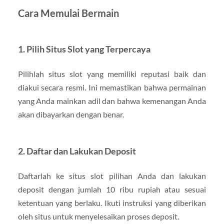
Cara Memulai Bermain
1.
Pilih Situs Slot yang Terpercaya
Pilihlah situs slot yang memiliki reputasi baik dan
diakui secara resmi. Ini memastikan bahwa permainan
yang Anda mainkan adil dan bahwa kemenangan Anda
akan dibayarkan dengan benar.
2.
Daftar dan Lakukan Deposit
Daftarlah ke situs slot pilihan Anda dan lakukan
deposit dengan jumlah 10 ribu rupiah atau sesuai
ketentuan yang berlaku. Ikuti instruksi yang diberikan
oleh situs untuk menyelesaikan proses deposit.