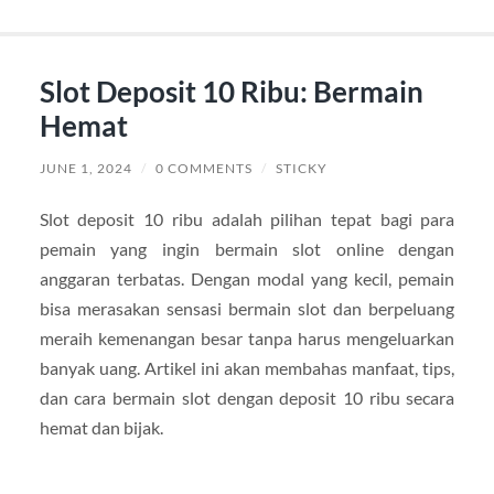
Slot Deposit 10 Ribu: Bermain
Hemat
JUNE 1, 2024
/
0 COMMENTS
/
STICKY
Slot deposit 10 ribu adalah pilihan tepat bagi para
pemain yang ingin bermain slot online dengan
anggaran terbatas. Dengan modal yang kecil, pemain
bisa merasakan sensasi bermain slot dan berpeluang
meraih kemenangan besar tanpa harus mengeluarkan
banyak uang. Artikel ini akan membahas manfaat, tips,
dan cara bermain slot dengan deposit 10 ribu secara
hemat dan bijak.