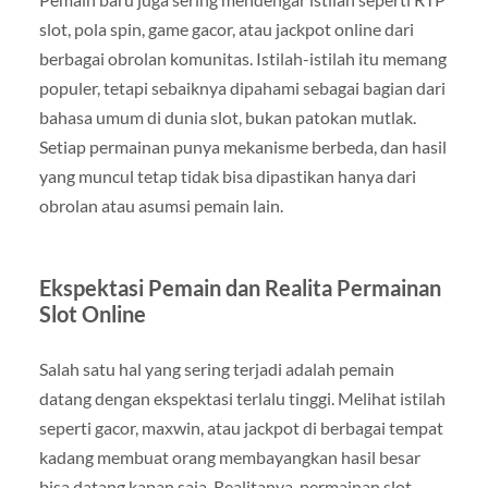
slot, pola spin, game gacor, atau jackpot online dari
berbagai obrolan komunitas. Istilah-istilah itu memang
populer, tetapi sebaiknya dipahami sebagai bagian dari
bahasa umum di dunia slot, bukan patokan mutlak.
Setiap permainan punya mekanisme berbeda, dan hasil
yang muncul tetap tidak bisa dipastikan hanya dari
obrolan atau asumsi pemain lain.
Ekspektasi Pemain dan Realita Permainan
Slot Online
Salah satu hal yang sering terjadi adalah pemain
datang dengan ekspektasi terlalu tinggi. Melihat istilah
seperti gacor, maxwin, atau jackpot di berbagai tempat
kadang membuat orang membayangkan hasil besar
bisa datang kapan saja. Realitanya, permainan slot