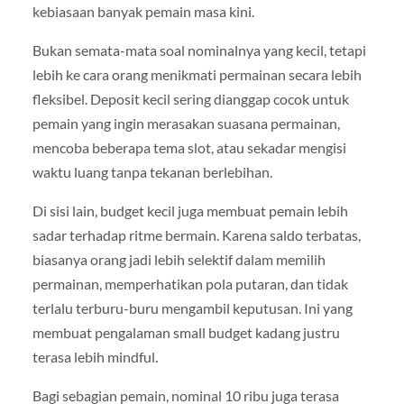
kebiasaan banyak pemain masa kini.
Bukan semata-mata soal nominalnya yang kecil, tetapi
lebih ke cara orang menikmati permainan secara lebih
fleksibel. Deposit kecil sering dianggap cocok untuk
pemain yang ingin merasakan suasana permainan,
mencoba beberapa tema slot, atau sekadar mengisi
waktu luang tanpa tekanan berlebihan.
Di sisi lain, budget kecil juga membuat pemain lebih
sadar terhadap ritme bermain. Karena saldo terbatas,
biasanya orang jadi lebih selektif dalam memilih
permainan, memperhatikan pola putaran, dan tidak
terlalu terburu-buru mengambil keputusan. Ini yang
membuat pengalaman small budget kadang justru
terasa lebih mindful.
Bagi sebagian pemain, nominal 10 ribu juga terasa