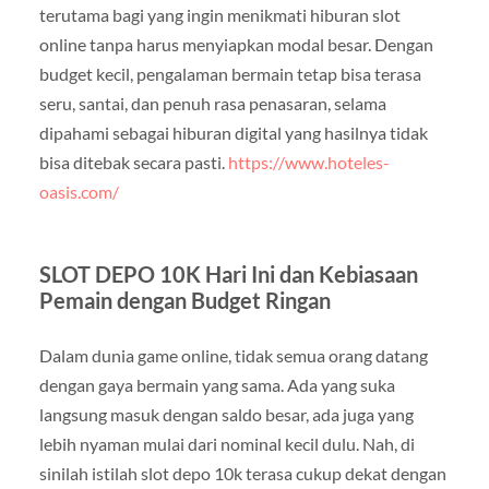
terutama bagi yang ingin menikmati hiburan slot
online tanpa harus menyiapkan modal besar. Dengan
budget kecil, pengalaman bermain tetap bisa terasa
seru, santai, dan penuh rasa penasaran, selama
dipahami sebagai hiburan digital yang hasilnya tidak
bisa ditebak secara pasti.
https://www.hoteles-
oasis.com/
SLOT DEPO 10K Hari Ini dan Kebiasaan
Pemain dengan Budget Ringan
Dalam dunia game online, tidak semua orang datang
dengan gaya bermain yang sama. Ada yang suka
langsung masuk dengan saldo besar, ada juga yang
lebih nyaman mulai dari nominal kecil dulu. Nah, di
sinilah istilah slot depo 10k terasa cukup dekat dengan