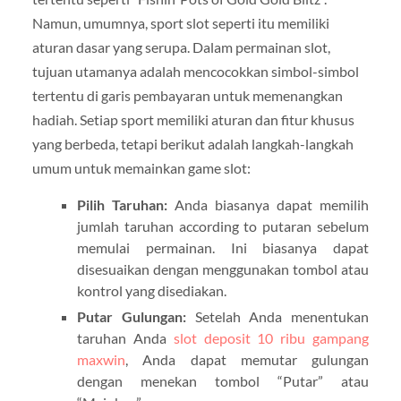
Namun, umumnya, sport slot seperti itu memiliki
aturan dasar yang serupa. Dalam permainan slot,
tujuan utamanya adalah mencocokkan simbol-simbol
tertentu di garis pembayaran untuk memenangkan
hadiah. Setiap sport memiliki aturan dan fitur khusus
yang berbeda, tetapi berikut adalah langkah-langkah
umum untuk memainkan game slot:
Pilih Taruhan:
Anda biasanya dapat memilih
jumlah taruhan according to putaran sebelum
memulai permainan. Ini biasanya dapat
disesuaikan dengan menggunakan tombol atau
kontrol yang disediakan.
Putar Gulungan:
Setelah Anda menentukan
taruhan Anda
slot deposit 10 ribu gampang
maxwin
, Anda dapat memutar gulungan
dengan menekan tombol “Putar” atau