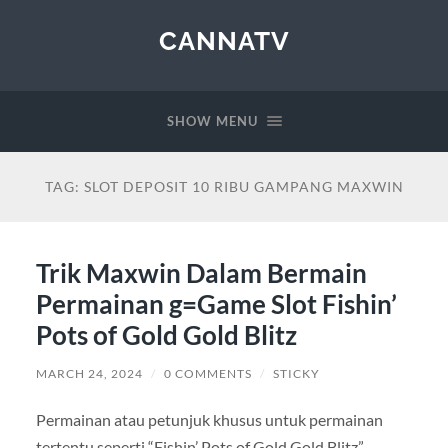
CANNATV
SHOW MENU
TAG:
SLOT DEPOSIT 10 RIBU GAMPANG MAXWIN
Trik Maxwin Dalam Bermain
Permainan g=Game Slot Fishin’
Pots of Gold Gold Blitz
MARCH 24, 2024
/
0 COMMENTS
/
STICKY
Permainan atau petunjuk khusus untuk permainan
tertentu seperti “Fishin’ Pots of Gold Gold Blitz”.