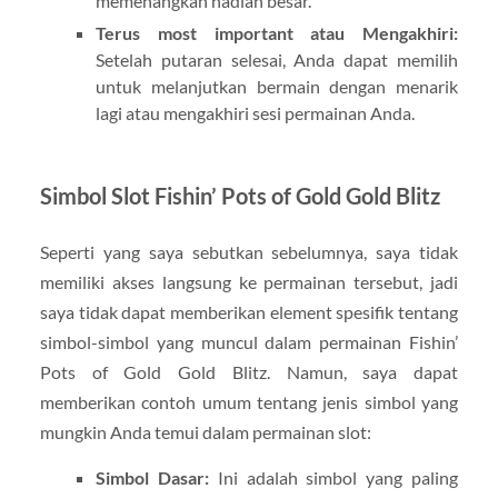
memenangkan hadiah besar.
Terus most important atau Mengakhiri:
Setelah putaran selesai, Anda dapat memilih
untuk melanjutkan bermain dengan menarik
lagi atau mengakhiri sesi permainan Anda.
Simbol Slot Fishin’ Pots of Gold Gold Blitz
Seperti yang saya sebutkan sebelumnya, saya tidak
memiliki akses langsung ke permainan tersebut, jadi
saya tidak dapat memberikan element spesifik tentang
simbol-simbol yang muncul dalam permainan Fishin’
Pots of Gold Gold Blitz. Namun, saya dapat
memberikan contoh umum tentang jenis simbol yang
mungkin Anda temui dalam permainan slot:
Simbol Dasar:
Ini adalah simbol yang paling