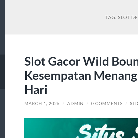
TAG:
SLOT D
Slot Gacor Wild Bou
Kesempatan Menang 
Hari
MARCH 1, 2025
/
ADMIN
/
0 COMMENTS
/
ST