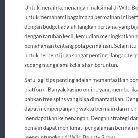
Untuk meraih kemenangan maksimal di Wild Bo
untuk memahami bagaimana permainan ini berfu
dengan budget adalah langkah pertama yang bi
dengan taruhan kecil, kemudian meningkatkann
pemahaman tentang pola permainan. Selain itu
untuk berhenti juga sangat penting. Jangan terp
sedang mengalami kekalahan beruntun.
Satu lagi tips penting adalah memanfaatkan bo
platform. Banyak kasino online yang memberika
bahkan free spins yang bisa dimanfaatkan. Den
dapat memperpanjang waktu bermain dan meni
mendapatkan kemenangan. Dengan strategi dan
pemain dapat menikmati pengalaman bermain 
menguntungkan di Wild Bounty Show.