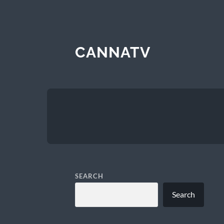
CANNATV
SEARCH
Search