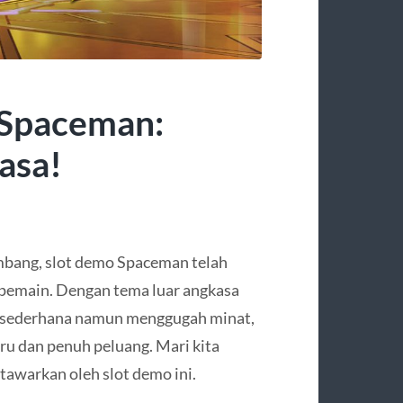
 Spaceman:
asa!
mbang, slot demo Spaceman telah
k pemain. Dengan tema luar angkasa
g sederhana namun menggugah minat,
u dan penuh peluang. Mari kita
tawarkan oleh slot demo ini.