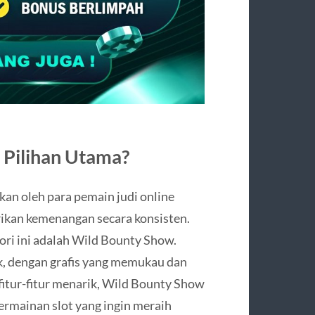
 Pilihan Utama?
kan oleh para pemain judi online
kan kemenangan secara konsisten.
ori ini adalah Wild Bounty Show.
, dengan grafis yang memukau dan
itur-fitur menarik, Wild Bounty Show
permainan slot yang ingin meraih