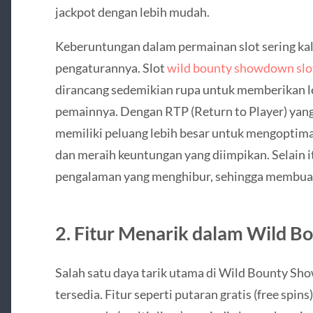
jackpot dengan lebih mudah.
Keberuntungan dalam permainan slot sering kal
pengaturannya. Slot
wild bounty showdown slo
dirancang sedemikian rupa untuk memberikan 
pemainnya. Dengan RTP (Return to Player) yang 
memiliki peluang lebih besar untuk mengopti
dan meraih keuntungan yang diimpikan. Selain i
pengalaman yang menghibur, sehingga membuat
2. Fitur Menarik dalam Wild B
Salah satu daya tarik utama di Wild Bounty Sho
tersedia. Fitur seperti putaran gratis (free spins