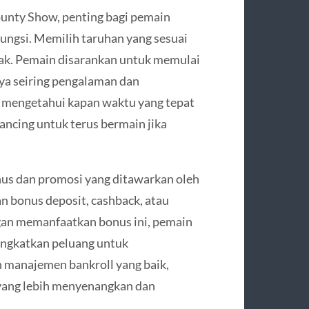
unty Show, penting bagi pemain
ngsi. Memilih taruhan yang sesuai
jak. Pemain disarankan untuk memulai
ya seiring pengalaman dan
, mengetahui kapan waktu yang tepat
ancing untuk terus bermain jika
nus dan promosi yang ditawarkan oleh
n bonus deposit, cashback, atau
gan memanfaatkan bonus ini, pemain
ngkatkan peluang untuk
 manajemen bankroll yang baik,
yang lebih menyenangkan dan