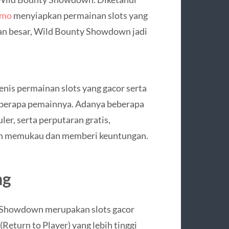
emo
menyiapkan permainan slots yang
an besar, Wild Bounty Showdown jadi
is permainan slots yang gacor serta
berapa pemainnya. Adanya beberapa
uler, serta perputaran gratis,
in memukau dan memberi keuntungan.
ng
ty Showdown merupakan slots gacor
Return to Player) yang lebih tinggi