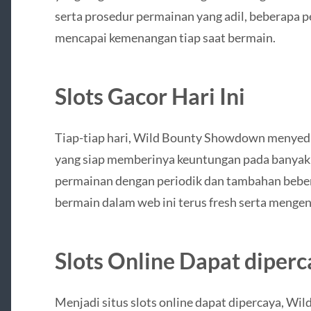
serta prosedur permainan yang adil, beberapa
mencapai kemenangan tiap saat bermain.
Slots Gacor Hari Ini
Tiap-tiap hari, Wild Bounty Showdown menyed
yang siap memberinya keuntungan pada banya
permainan dengan periodik dan tambahan bebera
bermain dalam web ini terus fresh serta menge
Slots Online Dapat diperc
Menjadi situs slots online dapat dipercaya, Wi