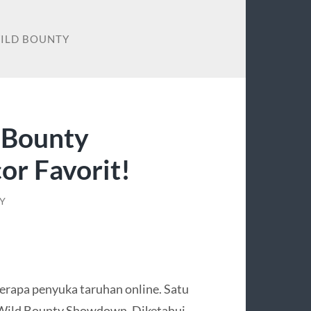
WILD BOUNTY
d Bounty
or Favorit!
Y
eberapa penyuka taruhan online. Satu
tu Wild Bounty Showdown. Diketahui