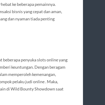
erhebat ke beberapa pemainnya.
saksi bisnis yang cepat dan aman,
ang dan nyaman tiada penting
t beberapa penyuka slots online yang
memberi keuntungan. Dengan beragam
i dalam memperoleh kemenangan,
elompok pelaku judi online . Maka,
main di Wild Bounty Showdown saat