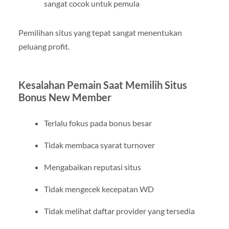
sangat cocok untuk pemula
Pemilihan situs yang tepat sangat menentukan
peluang profit.
Kesalahan Pemain Saat Memilih Situs
Bonus New Member
Terlalu fokus pada bonus besar
Tidak membaca syarat turnover
Mengabaikan reputasi situs
Tidak mengecek kecepatan WD
Tidak melihat daftar provider yang tersedia