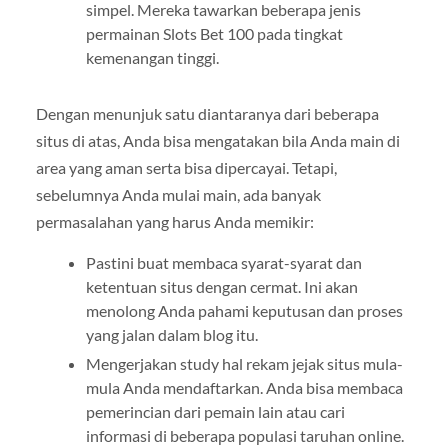
simpel. Mereka tawarkan beberapa jenis
permainan Slots Bet 100 pada tingkat
kemenangan tinggi.
Dengan menunjuk satu diantaranya dari beberapa
situs di atas, Anda bisa mengatakan bila Anda main di
area yang aman serta bisa dipercayai. Tetapi,
sebelumnya Anda mulai main, ada banyak
permasalahan yang harus Anda memikir:
Pastini buat membaca syarat-syarat dan
ketentuan situs dengan cermat. Ini akan
menolong Anda pahami keputusan dan proses
yang jalan dalam blog itu.
Mengerjakan study hal rekam jejak situs mula-
mula Anda mendaftarkan. Anda bisa membaca
pemerincian dari pemain lain atau cari
informasi di beberapa populasi taruhan online.