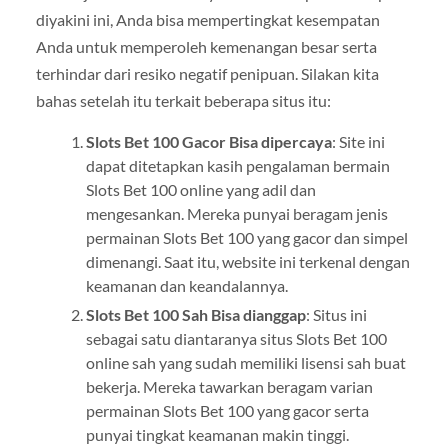
diyakini ini, Anda bisa mempertingkat kesempatan
Anda untuk memperoleh kemenangan besar serta
terhindar dari resiko negatif penipuan. Silakan kita
bahas setelah itu terkait beberapa situs itu:
Slots Bet 100 Gacor Bisa dipercaya
: Site ini
dapat ditetapkan kasih pengalaman bermain
Slots Bet 100 online yang adil dan
mengesankan. Mereka punyai beragam jenis
permainan Slots Bet 100 yang gacor dan simpel
dimenangi. Saat itu, website ini terkenal dengan
keamanan dan keandalannya.
Slots Bet 100 Sah Bisa dianggap
: Situs ini
sebagai satu diantaranya situs Slots Bet 100
online sah yang sudah memiliki lisensi sah buat
bekerja. Mereka tawarkan beragam varian
permainan Slots Bet 100 yang gacor serta
punyai tingkat keamanan makin tinggi.