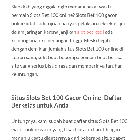
Siapakah yang nggak ingin menang besar waktu
bermain Slots Bet 100 online? Slots Bet 100 gacor
online udah jadi tujuan banyak pelaksana eksekusi judi
dalam jaringan karena janjikan
slot bet kecil
ada
kemungkinan kemenangan tinggi. Meski begitu,
dengan demikian jumlah situs Slots Bet 100 online di
luaran sana, sulit buat beberapa pemain buat berasa
site yang serius bisa dirasa dan memberinya taruhan
keuntungan.
Situs Slots Bet 100 Gacor Online: Daftar
Berkelas untuk Anda
Untungnya, kami sudah buat daftar situs Slots Bet 100
Gacor online gacor yang bisa dikira ini hari. Dengan
menunjuk satu diantaranya dari beberapa situs dapat