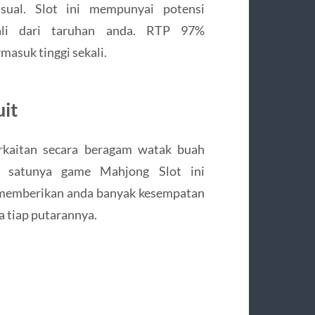
isual. Slot ini mempunyai potensi
ali dari taruhan anda. RTP 97%
masuk tinggi sekali.
it
rkaitan secara beragam watak buah
 satunya game Mahjong Slot ini
 memberikan anda banyak kesempatan
 tiap putarannya.