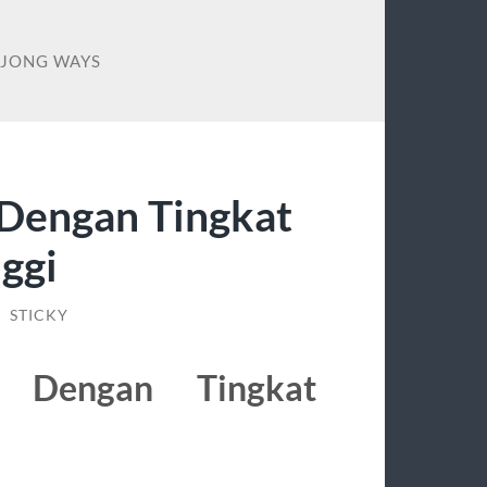
HJONG WAYS
 Dengan Tingkat
ggi
/
STICKY
 Dengan Tingkat