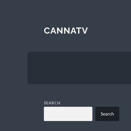
CANNATV
SEARCH
Search