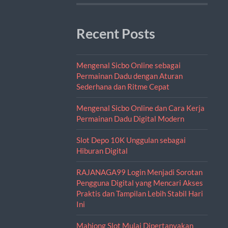
Recent Posts
Mengenal Sicbo Online sebagai
Permainan Dadu dengan Aturan
Sederhana dan Ritme Cepat
Mengenal Sicbo Online dan Cara Kerja
Permainan Dadu Digital Modern
Slot Depo 10K Unggulan sebagai
Hiburan Digital
RAJANAGA99 Login Menjadi Sorotan
Pengguna Digital yang Mencari Akses
Praktis dan Tampilan Lebih Stabil Hari
Ini
Mahjong Slot Mulai Dipertanyakan