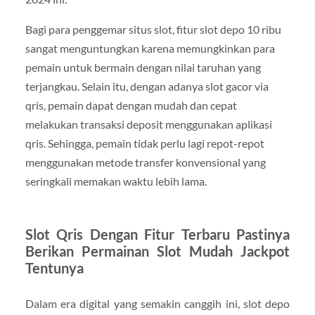
Bagi para penggemar situs slot, fitur slot depo 10 ribu
sangat menguntungkan karena memungkinkan para
pemain untuk bermain dengan nilai taruhan yang
terjangkau. Selain itu, dengan adanya slot gacor via
qris, pemain dapat dengan mudah dan cepat
melakukan transaksi deposit menggunakan aplikasi
qris. Sehingga, pemain tidak perlu lagi repot-repot
menggunakan metode transfer konvensional yang
seringkali memakan waktu lebih lama.
Slot Qris Dengan Fitur Terbaru Pastinya
Berikan Permainan Slot Mudah Jackpot
Tentunya
Dalam era digital yang semakin canggih ini, slot depo