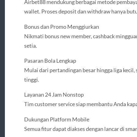
Airbet88 mendukung berbagai metode pembayara
wallet. Proses deposit dan withdraw hanya but
Bonus dan Promo Menggiurkan
Nikmati bonus new member, cashback mingguan,
setia.
Pasaran Bola Lengkap
Mulai dari pertandingan besar hingga liga kecil
tinggi.
Layanan 24 Jam Nonstop
Tim customer service siap membantu Anda kap
Dukungan Platform Mobile
Semua fitur dapat diakses dengan lancar di sma