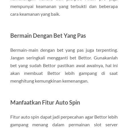
mempunyai keamanan yang terbukti dan beberapa
cara keamanan yang baik.
Bermain Dengan Bet Yang Pas
Bermain-main dengan bet yang pas juga terpenting.
Jangan seringkali mengganti bet Bettor. Gunakanlah
bet yang sudah Bettor pastikan awal awalnya, hal ini
akan membuat Bettor lebih gampang di saat
menghitung kemungkinan kemenangan.
Manfaatkan Fitur Auto Spin
Fitur auto spin dapat jadi perpecahan agar Bettor lebih
gampang menang dalam permainan slot server