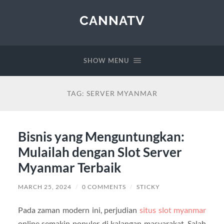
CANNATV
SHOW MENU
TAG:
SERVER MYANMAR
Bisnis yang Menguntungkan:
Mulailah dengan Slot Server
Myanmar Terbaik
MARCH 25, 2024
/
0 COMMENTS
/
STICKY
Pada zaman modern ini, perjudian
situs slot myanmar
online semakin populer di kalangan masyarakat. Salah