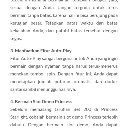
sesuai dengan Anda. Jangan tergoda untuk terus
bermain tanpa batas, karena hal ini bisa berujung pada
kerugian besar. Tetapkan batas waktu dan batas
kekalahan Anda, dan patuhi batas tersebut dengan
tegas.
3. Manfaatkan Fitur Auto-Play
Fitur Auto-Play sangat berguna untuk Anda yang ingin
bermain dengan nyaman tanpa harus terus-menerus
menekan tombol spin. Dengan fitur ini, Anda dapat
menetapkan jumlah putaran otomatis dan duduk
santai sambil menunggu hasilnya.
4. Bermain Slot Demo Princess
Sebelum memasang taruhan Bet 200 di Princess
Starlight, cobalah bermain slot demo Princess terlebih
dahulu. Dengan bermain slot demo, Anda dapat