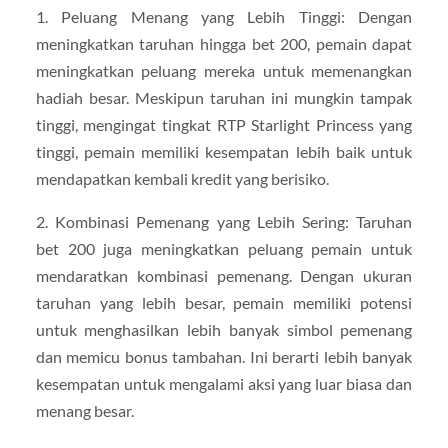
1. Peluang Menang yang Lebih Tinggi: Dengan
meningkatkan taruhan hingga bet 200, pemain dapat
meningkatkan peluang mereka untuk memenangkan
hadiah besar. Meskipun taruhan ini mungkin tampak
tinggi, mengingat tingkat RTP Starlight Princess yang
tinggi, pemain memiliki kesempatan lebih baik untuk
mendapatkan kembali kredit yang berisiko.
2. Kombinasi Pemenang yang Lebih Sering: Taruhan
bet 200 juga meningkatkan peluang pemain untuk
mendaratkan kombinasi pemenang. Dengan ukuran
taruhan yang lebih besar, pemain memiliki potensi
untuk menghasilkan lebih banyak simbol pemenang
dan memicu bonus tambahan. Ini berarti lebih banyak
kesempatan untuk mengalami aksi yang luar biasa dan
menang besar.