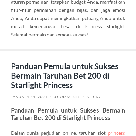
aturan permainan, tetapkan budget Anda, manfaatkan
fitur-fitur permainan dengan bijak, dan jaga emosi
Anda, Anda dapat meningkatkan peluang Anda untuk
meraih kemenangan besar di Princess Starlight.
Selamat bermain dan semoga sukses!
Panduan Pemula untuk Sukses
Bermain Taruhan Bet 200 di
Starlight Princess
JANUARY 11, 2024
/
0 COMMENTS
/
STICKY
Panduan Pemula untuk Sukses Bermain
Taruhan Bet 200 di Starlight Princess
Dalam dunia perjudian online, taruhan slot
princess