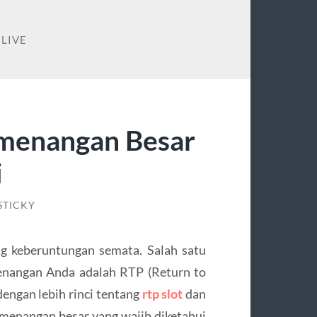
 LIVE
emenangan Besar
i
STICKY
ng keberuntungan semata. Salah satu
enangan Anda adalah RTP (Return to
dengan lebih rinci tentang
rtp slot
dan
emenangan besar yang wajib diketahui