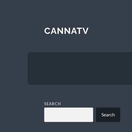
CANNATV
SEARCH
Search