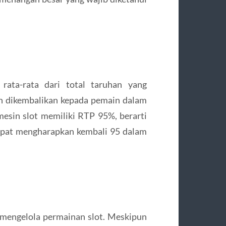
rata-rata dari total taruhan yang
an dikembalikan kepada pemain dalam
mesin slot memiliki RTP 95%, berarti
dapat mengharapkan kembali 95 dalam
mengelola permainan slot. Meskipun