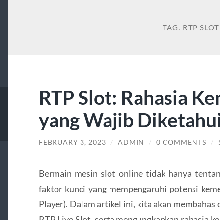
TAG:
RTP SLOT
RTP Slot: Rahasia K
yang Wajib Diketahu
FEBRUARY 3, 2023
/
ADMIN
/
0 COMMENTS
/
Bermain mesin slot online tidak hanya tenta
faktor kunci yang mempengaruhi potensi kem
Player). Dalam artikel ini, kita akan membahas 
RTP Live Slot, serta mengungkapkan rahasia k