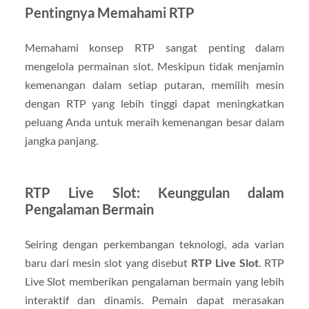
Pentingnya Memahami RTP
Memahami konsep RTP sangat penting dalam
mengelola permainan slot. Meskipun tidak menjamin
kemenangan dalam setiap putaran, memilih mesin
dengan RTP yang lebih tinggi dapat meningkatkan
peluang Anda untuk meraih kemenangan besar dalam
jangka panjang.
RTP Live Slot: Keunggulan dalam
Pengalaman Bermain
Seiring dengan perkembangan teknologi, ada varian
baru dari mesin slot yang disebut
RTP Live Slot
. RTP
Live Slot memberikan pengalaman bermain yang lebih
interaktif dan dinamis. Pemain dapat merasakan