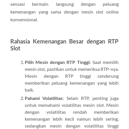
sensasi bermain langsung dengan peluang
kemenangan yang sama dengan mesin slot online
konvensional.
Rahasia Kemenangan Besar dengan RTP
Slot
Pilih Mesin dengan RTP Tinggi:
Saat memilih
mesin slot, pastikan untuk memeriksa RTP-nya.
Mesin dengan RTP tinggi cenderung
memberikan peluang kemenangan yang lebih
baik.
Pahami Volatilitas:
Selain RTP, penting juga
untuk memahami volatilitas mesin slot. Mesin
dengan volatilitas rendah memberikan
kemenangan lebih kecil namun lebih sering,
sedangkan mesin dengan volatilitas tinggi