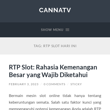
CANNATV
SHOW MENU
TAG:
RTP SLOT HARI INI
RTP Slot: Rahasia Kemenangan
Besar yang Wajib Diketahui
FEBRUARY 3, 2023
/
0 COMMENTS
/
STICKY
Bermain mesin slot online tidak hanya tentang
keberuntungan semata. Salah satu faktor kunci yang
mempengaruhi potensi kemenangan Anda adalah RTP