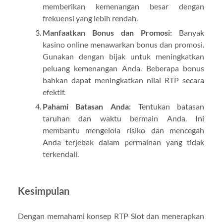
memberikan kemenangan besar dengan
frekuensi yang lebih rendah.
Manfaatkan Bonus dan Promosi:
Banyak
kasino online menawarkan bonus dan promosi.
Gunakan dengan bijak untuk meningkatkan
peluang kemenangan Anda. Beberapa bonus
bahkan dapat meningkatkan nilai RTP secara
efektif.
Pahami Batasan Anda:
Tentukan batasan
taruhan dan waktu bermain Anda. Ini
membantu mengelola risiko dan mencegah
Anda terjebak dalam permainan yang tidak
terkendali.
Kesimpulan
Dengan memahami konsep RTP Slot dan menerapkan