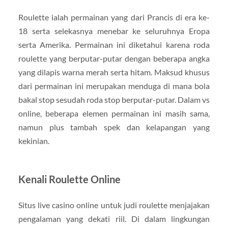
Roulette ialah permainan yang dari Prancis di era ke-
18 serta selekasnya menebar ke seluruhnya Eropa
serta Amerika. Permainan ini diketahui karena roda
roulette yang berputar-putar dengan beberapa angka
yang dilapis warna merah serta hitam. Maksud khusus
dari permainan ini merupakan menduga di mana bola
bakal stop sesudah roda stop berputar-putar. Dalam vs
online, beberapa elemen permainan ini masih sama,
namun plus tambah spek dan kelapangan yang
kekinian.
Kenali Roulette Online
Situs live casino online untuk judi roulette menjajakan
pengalaman yang dekati riil. Di dalam lingkungan