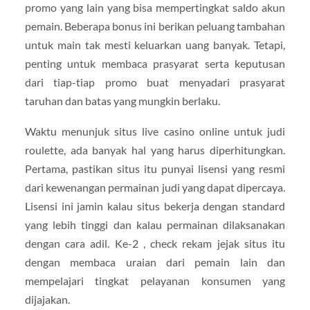
promo yang lain yang bisa mempertingkat saldo akun
pemain. Beberapa bonus ini berikan peluang tambahan
untuk main tak mesti keluarkan uang banyak. Tetapi,
penting untuk membaca prasyarat serta keputusan
dari tiap-tiap promo buat menyadari prasyarat
taruhan dan batas yang mungkin berlaku.
Waktu menunjuk situs live casino online untuk judi
roulette, ada banyak hal yang harus diperhitungkan.
Pertama, pastikan situs itu punyai lisensi yang resmi
dari kewenangan permainan judi yang dapat dipercaya.
Lisensi ini jamin kalau situs bekerja dengan standard
yang lebih tinggi dan kalau permainan dilaksanakan
dengan cara adil. Ke-2 , check rekam jejak situs itu
dengan membaca uraian dari pemain lain dan
mempelajari tingkat pelayanan konsumen yang
dijajakan.