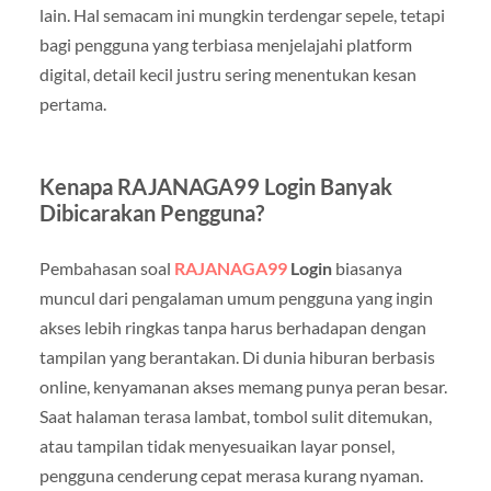
lain. Hal semacam ini mungkin terdengar sepele, tetapi
bagi pengguna yang terbiasa menjelajahi platform
digital, detail kecil justru sering menentukan kesan
pertama.
Kenapa RAJANAGA99 Login Banyak
Dibicarakan Pengguna?
Pembahasan soal
RAJANAGA99
Login
biasanya
muncul dari pengalaman umum pengguna yang ingin
akses lebih ringkas tanpa harus berhadapan dengan
tampilan yang berantakan. Di dunia hiburan berbasis
online, kenyamanan akses memang punya peran besar.
Saat halaman terasa lambat, tombol sulit ditemukan,
atau tampilan tidak menyesuaikan layar ponsel,
pengguna cenderung cepat merasa kurang nyaman.