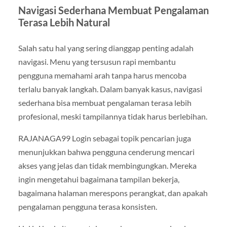
Navigasi Sederhana Membuat Pengalaman
Terasa Lebih Natural
Salah satu hal yang sering dianggap penting adalah
navigasi. Menu yang tersusun rapi membantu
pengguna memahami arah tanpa harus mencoba
terlalu banyak langkah. Dalam banyak kasus, navigasi
sederhana bisa membuat pengalaman terasa lebih
profesional, meski tampilannya tidak harus berlebihan.
RAJANAGA99 Login sebagai topik pencarian juga
menunjukkan bahwa pengguna cenderung mencari
akses yang jelas dan tidak membingungkan. Mereka
ingin mengetahui bagaimana tampilan bekerja,
bagaimana halaman merespons perangkat, dan apakah
pengalaman pengguna terasa konsisten.