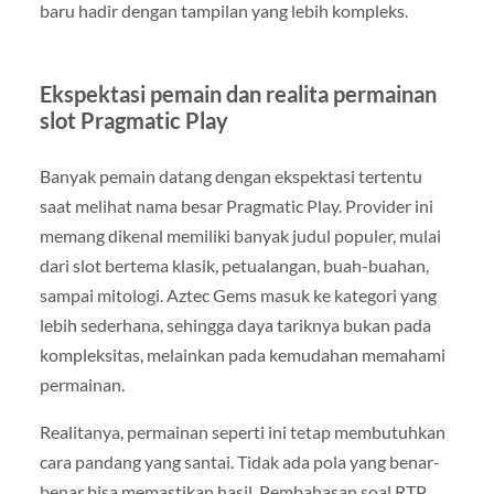
baru hadir dengan tampilan yang lebih kompleks.
Ekspektasi pemain dan realita permainan
slot Pragmatic Play
Banyak pemain datang dengan ekspektasi tertentu
saat melihat nama besar Pragmatic Play. Provider ini
memang dikenal memiliki banyak judul populer, mulai
dari slot bertema klasik, petualangan, buah-buahan,
sampai mitologi. Aztec Gems masuk ke kategori yang
lebih sederhana, sehingga daya tariknya bukan pada
kompleksitas, melainkan pada kemudahan memahami
permainan.
Realitanya, permainan seperti ini tetap membutuhkan
cara pandang yang santai. Tidak ada pola yang benar-
benar bisa memastikan hasil. Pembahasan soal RTP,