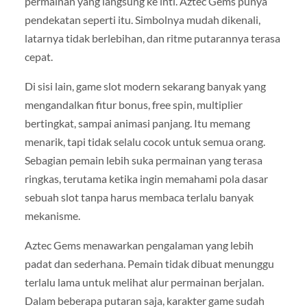
permainan yang langsung ke inti. Aztec Gems punya
pendekatan seperti itu. Simbolnya mudah dikenali,
latarnya tidak berlebihan, dan ritme putarannya terasa
cepat.
Di sisi lain, game slot modern sekarang banyak yang
mengandalkan fitur bonus, free spin, multiplier
bertingkat, sampai animasi panjang. Itu memang
menarik, tapi tidak selalu cocok untuk semua orang.
Sebagian pemain lebih suka permainan yang terasa
ringkas, terutama ketika ingin memahami pola dasar
sebuah slot tanpa harus membaca terlalu banyak
mekanisme.
Aztec Gems menawarkan pengalaman yang lebih
padat dan sederhana. Pemain tidak dibuat menunggu
terlalu lama untuk melihat alur permainan berjalan.
Dalam beberapa putaran saja, karakter game sudah