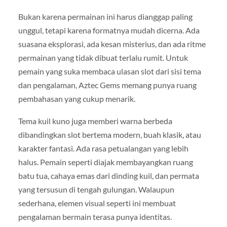
Bukan karena permainan ini harus dianggap paling
unggul, tetapi karena formatnya mudah dicerna. Ada
suasana eksplorasi, ada kesan misterius, dan ada ritme
permainan yang tidak dibuat terlalu rumit. Untuk
pemain yang suka membaca ulasan slot dari sisi tema
dan pengalaman, Aztec Gems memang punya ruang
pembahasan yang cukup menarik.
Tema kuil kuno juga memberi warna berbeda
dibandingkan slot bertema modern, buah klasik, atau
karakter fantasi. Ada rasa petualangan yang lebih
halus. Pemain seperti diajak membayangkan ruang
batu tua, cahaya emas dari dinding kuil, dan permata
yang tersusun di tengah gulungan. Walaupun
sederhana, elemen visual seperti ini membuat
pengalaman bermain terasa punya identitas.