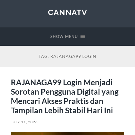
CANNATV
SHOW MENU
TAG:
RAJANAGA99 LOGIN
RAJANAGA99 Login Menjadi
Sorotan Pengguna Digital yang
Mencari Akses Praktis dan
Tampilan Lebih Stabil Hari Ini
JULY 11, 2026