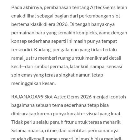
Pada akhirnya, pembahasan tentang Aztec Gems lebih
enak dilihat sebagai bagian dari perkembangan slot
bertema klasik di era 2026. Di tengah banyaknya
permainan baru yang semakin kompleks, game dengan
konsep sederhana seperti ini masih punya tempat
tersendiri. Kadang, pengalaman yang tidak terlalu
ramai justru memberi ruang untuk menikmati detail
kecil—dari simbol permata, latar kuil, sampai sensasi
spin emas yang terasa singkat namun tetap
meninggalkan kesan.
RAJANAGA99 Slot Aztec Gems 2026 menjadi contoh
bagaimana sebuah tema sederhana tetap bisa
dibicarakan karena punya karakter visual yang kuat.
Tidak perlu selalu penuh fitur untuk terasa menarik.
Selama nuansa, ritme, dan identitas permainannya
mudah dikenali, game seperti ini masih bisa menjadi