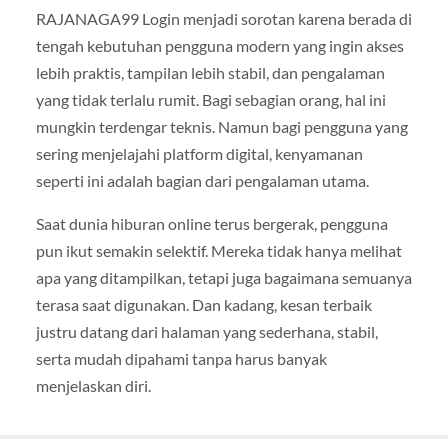
RAJANAGA99 Login menjadi sorotan karena berada di
tengah kebutuhan pengguna modern yang ingin akses
lebih praktis, tampilan lebih stabil, dan pengalaman
yang tidak terlalu rumit. Bagi sebagian orang, hal ini
mungkin terdengar teknis. Namun bagi pengguna yang
sering menjelajahi platform digital, kenyamanan
seperti ini adalah bagian dari pengalaman utama.
Saat dunia hiburan online terus bergerak, pengguna
pun ikut semakin selektif. Mereka tidak hanya melihat
apa yang ditampilkan, tetapi juga bagaimana semuanya
terasa saat digunakan. Dan kadang, kesan terbaik
justru datang dari halaman yang sederhana, stabil,
serta mudah dipahami tanpa harus banyak
menjelaskan diri.