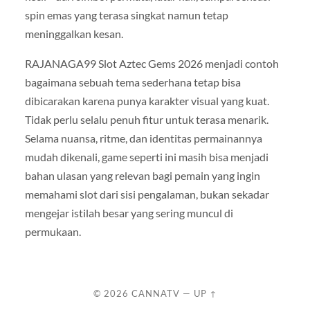
spin emas yang terasa singkat namun tetap
meninggalkan kesan.
RAJANAGA99 Slot Aztec Gems 2026 menjadi contoh
bagaimana sebuah tema sederhana tetap bisa
dibicarakan karena punya karakter visual yang kuat.
Tidak perlu selalu penuh fitur untuk terasa menarik.
Selama nuansa, ritme, dan identitas permainannya
mudah dikenali, game seperti ini masih bisa menjadi
bahan ulasan yang relevan bagi pemain yang ingin
memahami slot dari sisi pengalaman, bukan sekadar
mengejar istilah besar yang sering muncul di
permukaan.
© 2026
CANNATV
—
UP ↑