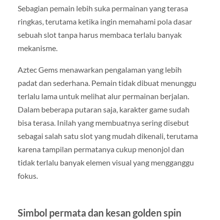
Sebagian pemain lebih suka permainan yang terasa
ringkas, terutama ketika ingin memahami pola dasar
sebuah slot tanpa harus membaca terlalu banyak
mekanisme.
Aztec Gems menawarkan pengalaman yang lebih
padat dan sederhana. Pemain tidak dibuat menunggu
terlalu lama untuk melihat alur permainan berjalan.
Dalam beberapa putaran saja, karakter game sudah
bisa terasa. Inilah yang membuatnya sering disebut
sebagai salah satu slot yang mudah dikenali, terutama
karena tampilan permatanya cukup menonjol dan
tidak terlalu banyak elemen visual yang mengganggu
fokus.
Simbol permata dan kesan golden spin