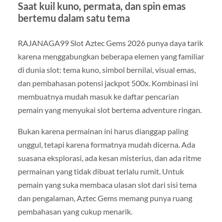
Saat kuil kuno, permata, dan spin emas
bertemu dalam satu tema
RAJANAGA99 Slot Aztec Gems 2026 punya daya tarik
karena menggabungkan beberapa elemen yang familiar
di dunia slot: tema kuno, simbol bernilai, visual emas,
dan pembahasan potensi jackpot 500x. Kombinasi ini
membuatnya mudah masuk ke daftar pencarian
pemain yang menyukai slot bertema adventure ringan.
Bukan karena permainan ini harus dianggap paling
unggul, tetapi karena formatnya mudah dicerna. Ada
suasana eksplorasi, ada kesan misterius, dan ada ritme
permainan yang tidak dibuat terlalu rumit. Untuk
pemain yang suka membaca ulasan slot dari sisi tema
dan pengalaman, Aztec Gems memang punya ruang
pembahasan yang cukup menarik.