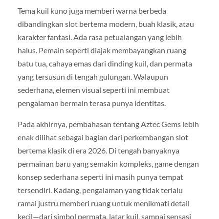
Tema kuil kuno juga memberi warna berbeda
dibandingkan slot bertema modern, buah klasik, atau
karakter fantasi. Ada rasa petualangan yang lebih
halus. Pemain seperti diajak membayangkan ruang
batu tua, cahaya emas dari dinding kuil, dan permata
yang tersusun di tengah gulungan. Walaupun
sederhana, elemen visual seperti ini membuat
pengalaman bermain terasa punya identitas.
Pada akhirnya, pembahasan tentang Aztec Gems lebih
enak dilihat sebagai bagian dari perkembangan slot
bertema klasik di era 2026. Di tengah banyaknya
permainan baru yang semakin kompleks, game dengan
konsep sederhana seperti ini masih punya tempat
tersendiri. Kadang, pengalaman yang tidak terlalu
ramai justru memberi ruang untuk menikmati detail
kecil—dari simbol permata, latar kuil, sampai sensasi