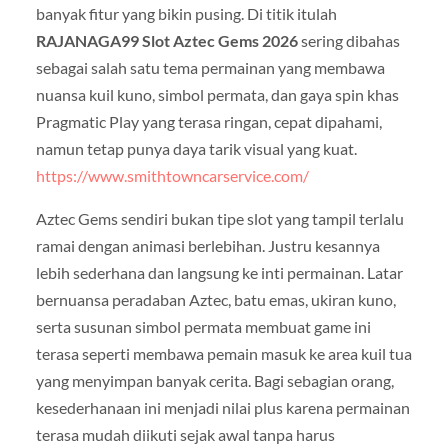
banyak fitur yang bikin pusing. Di titik itulah
RAJANAGA99 Slot Aztec Gems 2026
sering dibahas
sebagai salah satu tema permainan yang membawa
nuansa kuil kuno, simbol permata, dan gaya spin khas
Pragmatic Play yang terasa ringan, cepat dipahami,
namun tetap punya daya tarik visual yang kuat.
https://www.smithtowncarservice.com/
Aztec Gems sendiri bukan tipe slot yang tampil terlalu
ramai dengan animasi berlebihan. Justru kesannya
lebih sederhana dan langsung ke inti permainan. Latar
bernuansa peradaban Aztec, batu emas, ukiran kuno,
serta susunan simbol permata membuat game ini
terasa seperti membawa pemain masuk ke area kuil tua
yang menyimpan banyak cerita. Bagi sebagian orang,
kesederhanaan ini menjadi nilai plus karena permainan
terasa mudah diikuti sejak awal tanpa harus