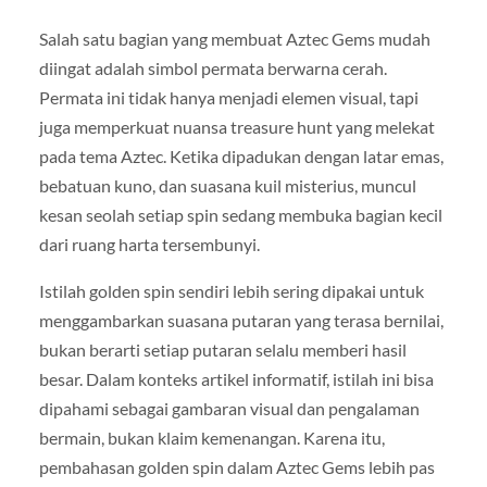
Salah satu bagian yang membuat Aztec Gems mudah
diingat adalah simbol permata berwarna cerah.
Permata ini tidak hanya menjadi elemen visual, tapi
juga memperkuat nuansa treasure hunt yang melekat
pada tema Aztec. Ketika dipadukan dengan latar emas,
bebatuan kuno, dan suasana kuil misterius, muncul
kesan seolah setiap spin sedang membuka bagian kecil
dari ruang harta tersembunyi.
Istilah golden spin sendiri lebih sering dipakai untuk
menggambarkan suasana putaran yang terasa bernilai,
bukan berarti setiap putaran selalu memberi hasil
besar. Dalam konteks artikel informatif, istilah ini bisa
dipahami sebagai gambaran visual dan pengalaman
bermain, bukan klaim kemenangan. Karena itu,
pembahasan golden spin dalam Aztec Gems lebih pas