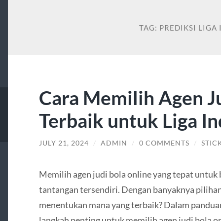
TAG:
PREDIKSI LIGA
Cara Memilih Agen Ju
Terbaik untuk Liga I
JULY 21, 2024
/
ADMIN
/
0 COMMENTS
/
STIC
Memilih agen judi bola online yang tepat untuk 
tantangan tersendiri. Dengan banyaknya pilihan
menentukan mana yang terbaik? Dalam panduan 
langkah penting untuk memilih agen judi bola o