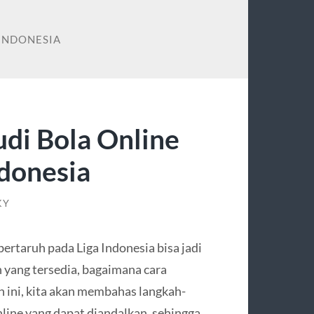
 INDONESIA
di Bola Online
ndonesia
KY
bertaruh pada Liga Indonesia bisa jadi
 yang tersedia, bagaimana cara
ini, kita akan membahas langkah-
nline yang dapat diandalkan, sehingga