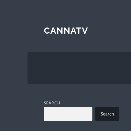
CANNATV
SEARCH
Search