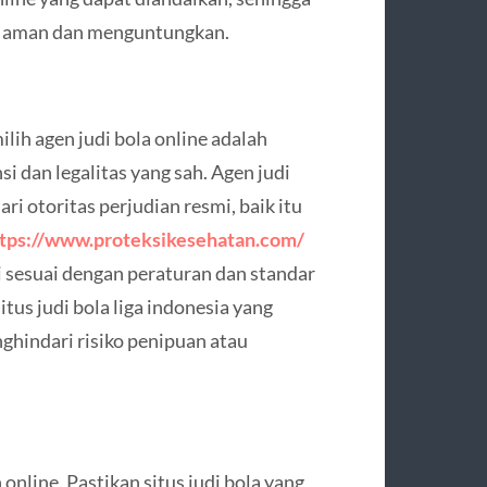
g aman dan menguntungkan.
ih agen judi bola online adalah
 dan legalitas yang sah. Agen judi
ri otoritas perjudian resmi, baik itu
tps://www.proteksikesehatan.com/
 sesuai dengan peraturan dan standar
tus judi bola liga indonesia yang
nghindari risiko penipuan atau
nline. Pastikan situs judi bola yang